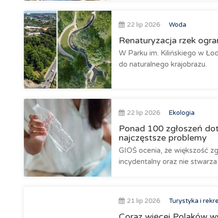
22 lip 2026
Woda
Renaturyzacja rzek ogran
W Parku im. Kilińskiego w Ło
do naturalnego krajobrazu.
22 lip 2026
Ekologia
Ponad 100 zgłoszeń dot
najczęstsze problemy
GIOŚ ocenia, że większość zg
incydentalny oraz nie stwarza
21 lip 2026
Turystyka i rekr
Coraz więcej Polaków w