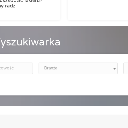
uszkodzić lakieru?
y radzi
yszukiwarka
Branża