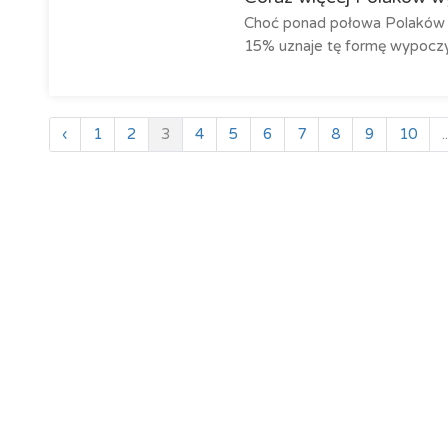
Choć ponad połowa Polaków prz
15% uznaje tę formę wypoczy
‹
1
2
3
4
5
6
7
8
9
10
..