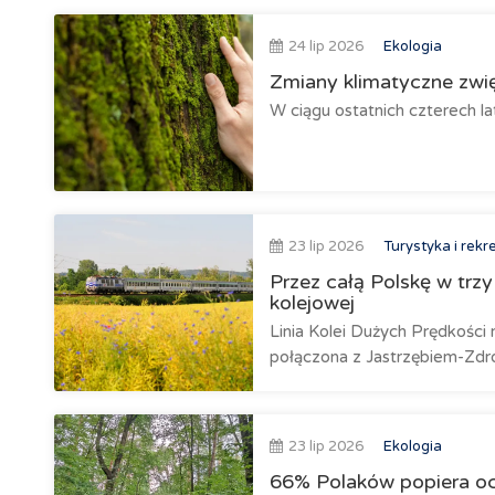
24 lip 2026
Ekologia
Zmiany klimatyczne zwi
W ciągu ostatnich czterech l
23 lip 2026
Turystyka i rekr
Przez całą Polskę w trz
kolejowej
Linia Kolei Dużych Prędkości
połączona z Jastrzębiem-Zdroj
23 lip 2026
Ekologia
66% Polaków popiera oc