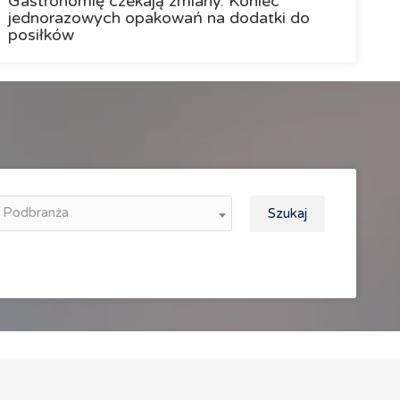
Gastronomię czekają zmiany. Koniec
jednorazowych opakowań na dodatki do
posiłków
Podbranża
Szukaj