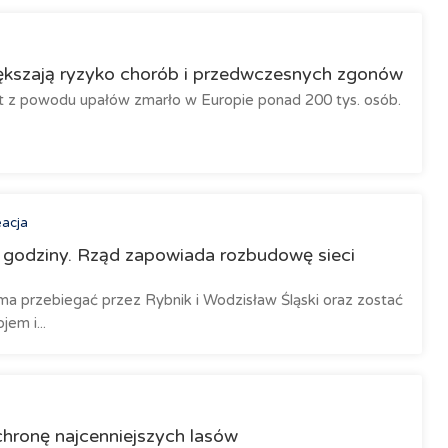
ększają ryzyko chorób i przedwczesnych zgonów
at z powodu upałów zmarło w Europie ponad 200 tys. osób.
eacja
y godziny. Rząd zapowiada rozbudowę sieci
 ma przebiegać przez Rybnik i Wodzisław Śląski oraz zostać
em i...
hronę najcenniejszych lasów