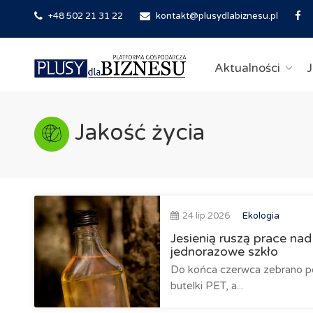
+48 502 21 31 22
kontakt@plusydlabiznesu.pl
Aktualności
J
Jakość życia
24 lip 2026
Ekologia
Jesienią ruszą prace na
jednorazowe szkło
Do końca czerwca zebrano po
butelki PET, a...