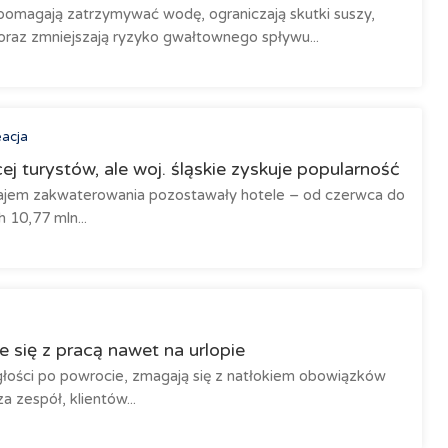
pomagają zatrzymywać wodę, ograniczają skutki suszy,
 oraz zmniejszają ryzyko gwałtownego spływu...
eacja
j turystów, ale woj. śląskie zyskuje popularność
ajem zakwaterowania pozostawały hotele – od czerwca do
 10,77 mln...
 się z pracą nawet na urlopie
głości po powrocie, zmagają się z natłokiem obowiązków
 zespół, klientów...