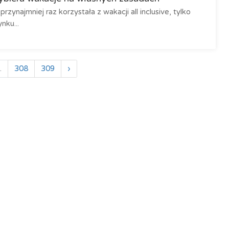
ynajmniej raz korzystała z wakacji all inclusive, tylko
nku...
.
308
309
›