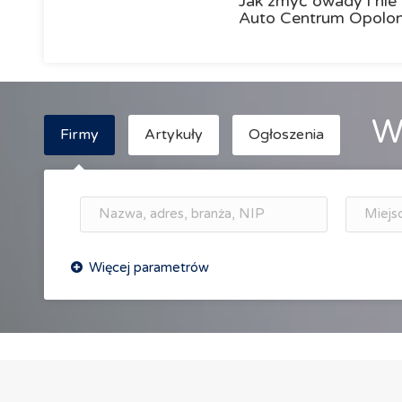
Jak zmyć owady i nie 
Auto Centrum Opolon
W
Firmy
Artykuły
Ogłoszenia