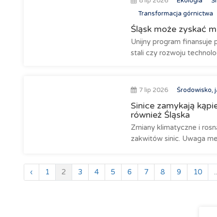
8 lip 2026
Ekologia
Śr
Transformacja górnictwa
Śląsk może zyskać mi
Unijny program finansuje 
stali czy rozwoju technolo
7 lip 2026
Środowisko, j
Sinice zamykają kąpie
również Śląska
Zmiany klimatyczne i ros
zakwitów sinic. Uwaga med
‹
1
2
3
4
5
6
7
8
9
10
..