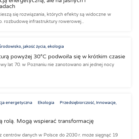
ją energetyczną, ale na jasnych i
sadach
eszą się rozwiązania, których efekty są widoczne w
p. rozbudowę infrastruktury rowerowej...
Środowisko, jakość życia, ekologia
turą powyżej 30°C podwoiła się w krótkim czasie
wy lat 70. w Poznaniu nie zanotowano ani jednej nocy
cja energetyczna
Ekologia
Przedsiębiorczość, Innowacje,
 rolą. Mogą wspierać transformację
 z centrów danych w Polsce do 2030 r. może sięgnąć 19