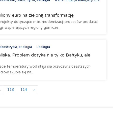
odowisko, jakość życia, ekologia
Transformacja energetyczna
liony euro na zieloną transformację
projekty dotyczące m.in. modernizacji procesów produkcji
gii wspierających regiony górnicze.
akość życia, ekologia
Ekologia
liska. Problem dotyka nie tylko Bałtyku, ale
nące temperatury wód stają się przyczyną częstszych
iów skupia się na...
.
113
114
›