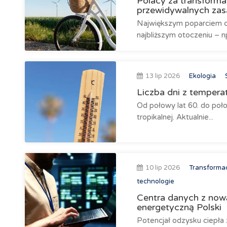
Polacy za transformac
przewidywalnych za
Największym poparciem ci
najbliższym otoczeniu – n
13 lip 2026
Ekologia
Liczba dni z tempera
Od połowy lat 60. do poło
tropikalnej. Aktualnie...
10 lip 2026
Transforma
technologie
Centra danych z nową
energetyczną Polski
Potencjał odzysku ciepła