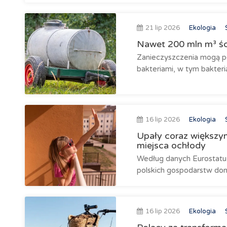
21 lip 2026
Ekologia
Nawet 200 mln m³ ści
Zanieczyszczenia mogą po
bakteriami, w tym bakterią
16 lip 2026
Ekologia
Upały coraz większym
miejsca ochłody
Według danych Eurostatu 
polskich gospodarstw do
16 lip 2026
Ekologia