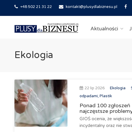
+48 502 21 31 22
kontakt@plusydlabiznesu.pl
Aktualności
J
Ekologia
22 lip 2026
Ekologia
odpadami, Plastik
Ponad 100 zgłoszeń 
najczęstsze problem
GIOŚ ocenia, że większoś
incydentalny oraz nie stw