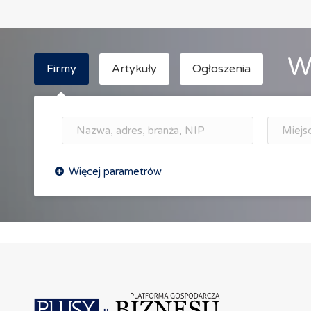
W
Firmy
Artykuły
Ogłoszenia