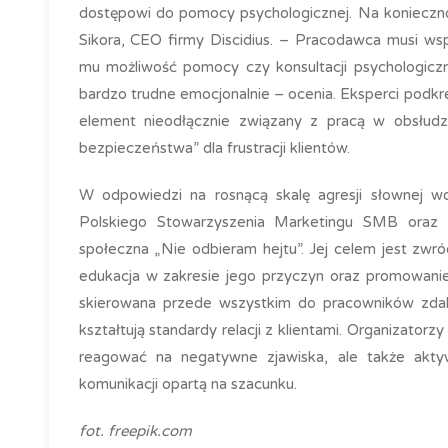
dostępowi do pomocy psychologicznej. Na konieczn
Sikora, CEO firmy Discidius. – Pracodawca musi ws
mu możliwość pomocy czy konsultacji psychologiczne
bardzo trudne emocjonalnie – ocenia. Eksperci podkre
element nieodłącznie związany z pracą w obsłudze
bezpieczeństwa” dla frustracji klientów.
W odpowiedzi na rosnącą skalę agresji słownej wob
Polskiego Stowarzyszenia Marketingu SMB oraz f
społeczna „Nie odbieram hejtu”. Jej celem jest zwró
edukacja w zakresie jego przyczyn oraz promowanie
skierowana przede wszystkim do pracowników zdalnej
kształtują standardy relacji z klientami. Organizatorz
reagować na negatywne zjawiska, ale także akty
komunikacji opartą na szacunku.
fot. freepik.com