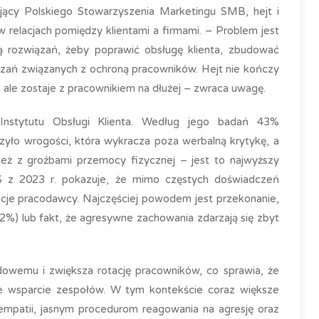
jący Polskiego Stowarzyszenia Marketingu SMB, hejt i
w relacjach pomiędzy klientami a firmami. – Problem jest
ają rozwiązań, żeby poprawić obsługę klienta, zbudować
iązań związanych z ochroną pracowników. Hejt nie kończy
, ale zostaje z pracownikiem na dłużej – zwraca uwagę.
 Instytutu Obsługi Klienta. Według jego badań 43%
zyło wrogości, która wykracza poza werbalną krytykę, a
eż z groźbami przemocy fizycznej – jest to najwyższy
CS z 2023 r. pokazuje, że mimo częstych doświadczeń
acje pracodawcy. Najczęściej powodem jest przekonanie,
52%) lub fakt, że agresywne zachowania zdarzają się zbyt
owemu i zwiększa rotację pracowników, co sprawia, że
ne wsparcie zespołów. W tym kontekście coraz większe
i empatii, jasnym procedurom reagowania na agresję oraz