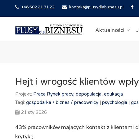
+48 502 21 31 22
kontakt@plusydlabiznesu.pl
Aktualności
J
Hejt i wrogość klientów wpł
Projekt:
Praca
Rynek pracy, depopulacja, edukacja
Tagi:
gospodarka /
biznes /
pracownicy
|
psychologia
|
gos
21 sty 2026
43% pracowników mających kontakt z klientami d
krytykę.