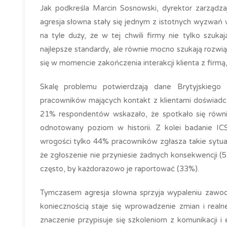
Jak podkreśla Marcin Sosnowski, dyrektor zarządza
agresja słowna stały się jednym z istotnych wyzwań 
na tyle duży, że w tej chwili firmy nie tylko szuk
najlepsze standardy, ale równie mocno szukają rozw
się w momencie zakończenia interakcji klienta z firmą
Skalę problemu potwierdzają dane Brytyjskiego
pracowników mających kontakt z klientami doświadc
21% respondentów wskazało, że spotkało się równi
odnotowany poziom w historii. Z kolei badanie I
wrogości tylko 44% pracowników zgłasza takie sytu
że zgłoszenie nie przyniesie żadnych konsekwencji (
często, by każdorazowo je raportować (33%).
Tymczasem agresja słowna sprzyja wypaleniu zawod
koniecznością staje się wprowadzenie zmian i real
znaczenie przypisuje się szkoleniom z komunikacji 