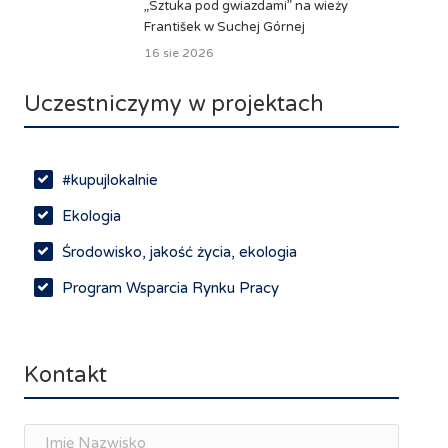
„Sztuka pod gwiazdami” na wieży
František w Suchej Górnej
16 sie 2026
Uczestniczymy w projektach
#kupujlokalnie
Ekologia
Środowisko, jakość życia, ekologia
Program Wsparcia Rynku Pracy
Rynek pracy, depopulacja, edukacja
Networking
Kontakt
Spotkania branżowe
Doradztwo zawodowe i personalne, rozwój