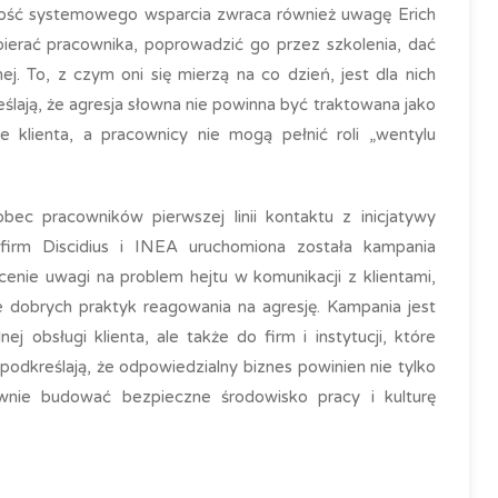
ość systemowego wsparcia zwraca również uwagę Erich
pierać pracownika, poprowadzić go przez szkolenia, dać
j. To, z czym oni się mierzą na co dzień, jest dla nich
ślają, że agresja słowna nie powinna być traktowana jako
 klienta, a pracownicy nie mogą pełnić roli „wentylu
ec pracowników pierwszej linii kontaktu z inicjatywy
irm Discidius i INEA uruchomiona została kampania
cenie uwagi na problem hejtu w komunikacji z klientami,
 dobrych praktyk reagowania na agresję. Kampania jest
 obsługi klienta, ale także do firm i instytucji, które
y podkreślają, że odpowiedzialny biznes powinien nie tylko
wnie budować bezpieczne środowisko pracy i kulturę