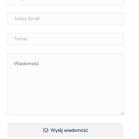
osobisty
Memorandum Gospodarcze PL-CZ
Śląskie Porozumienie Gospodarcze
ŚLĄSK.ONLINE
Integracja
Kształcenie kompetencji, ścieżka kariery
Współpraca polsko-czeska
Raciborskie Rozmowy o Rozwoju
Kraina Górnej Odry
Turystyka i rekreacja
Wypoczynek, rozrywka
Ścieżki rowerowe i trasy turystyczne
Wyślij wiadomość