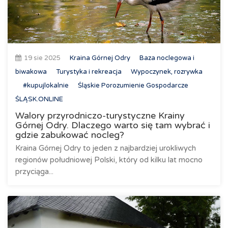
19 sie 2025
Kraina Górnej Odry
Baza noclegowa i
biwakowa
Turystyka i rekreacja
Wypoczynek, rozrywka
#kupujlokalnie
Śląskie Porozumienie Gospodarcze
ŚLĄSK.ONLINE
Walory przyrodniczo-turystyczne Krainy
Górnej Odry. Dlaczego warto się tam wybrać i
gdzie zabukować nocleg?
Kraina Górnej Odry to jeden z najbardziej urokliwych
regionów południowej Polski, który od kilku lat mocno
przyciąga...