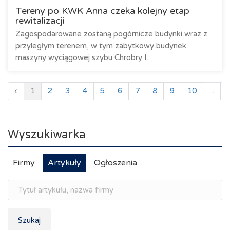
Tereny po KWK Anna czeka kolejny etap
rewitalizacji
Zagospodarowane zostaną pogórnicze budynki wraz z
przyległym terenem, w tym zabytkowy budynek
maszyny wyciągowej szybu Chrobry I.
‹
1
2
3
4
5
6
7
8
9
10
...
Wyszukiwarka
Firmy
Artykuły
Ogłoszenia
Szukaj