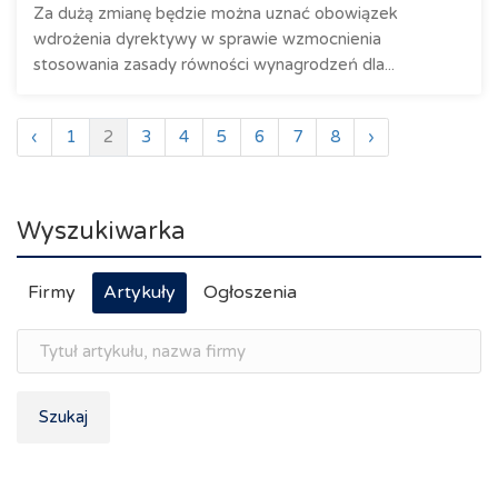
Za dużą zmianę będzie można uznać obowiązek
wdrożenia dyrektywy w sprawie wzmocnienia
stosowania zasady równości wynagrodzeń dla...
‹
1
2
3
4
5
6
7
8
›
Wyszukiwarka
Firmy
Artykuły
Ogłoszenia
Szukaj