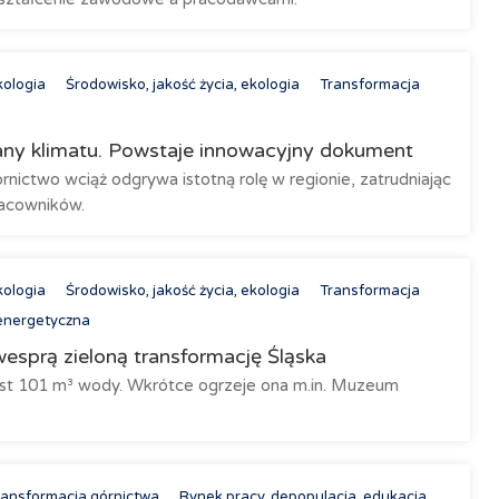
kologia
Środowisko, jakość życia, ekologia
Transformacja
any klimatu. Powstaje innowacyjny dokument
nictwo wciąż odgrywa istotną rolę w regionie, zatrudniając
racowników.
kologia
Środowisko, jakość życia, ekologia
Transformacja
energetyczna
sprą zieloną transformację Śląska
t 101 m³ wody. Wkrótce ogrzeje ona m.in. Muzeum
ransformacja górnictwa
Rynek pracy, depopulacja, edukacja