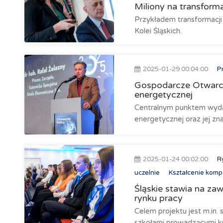
Miliony na transform
Przykładem transformacji
Kolei Śląskich.
2025-01-29 00:04:00
P
Gospodarcze Otwarcie
energetycznej
Centralnym punktem wydarz
energetycznej oraz jej zn
2025-01-24 00:02:00
R
uczelnie
Kształcenie kompe
Śląskie stawia na z
rynku pracy
Celem projektu jest m.in
szkołami prowadzącymi k