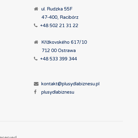
ul. Rudzka 55F
47-400, Racibórz
+48 502 21 31 22
Křížkovského 617/10
712 00 Ostrawa
+48 533 399 344
kontakt@plusydlabiznesu.pl
plusydlabiznesu
eserved.