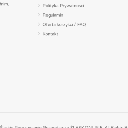
dnim,
Polityka Prywatności
Regulamin
Oferta korzyści / FAQ
Kontakt
Śląskie Porozumienie Gospodarcze ŚLĄSK.ONLINE.
All Rights R