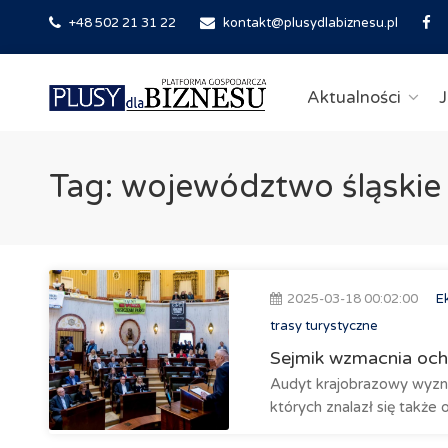
+48 502 21 31 22
kontakt@plusydlabiznesu.pl
Aktualności
J
Tag: województwo śląskie
2025-03-18 00:02:00
E
trasy turystyczne
Sejmik wzmacnia och
Audyt krajobrazowy wyzna
których znalazł się także 