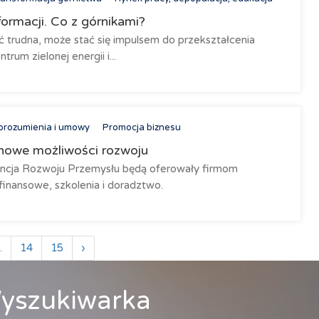
formacji. Co z górnikami?
ć trudna, może stać się impulsem do przekształcenia
um zielonej energii i...
orozumienia i umowy
Promocja biznesu
 nowe możliwości rozwoju
encja Rozwoju Przemysłu będą oferowały firmom
inansowe, szkolenia i doradztwo.
.
14
15
›
yszukiwarka