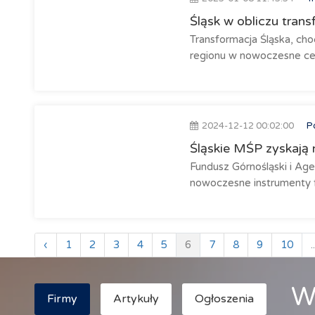
Śląsk w obliczu trans
Transformacja Śląska, cho
regionu w nowoczesne centr
2024-12-12 00:02:00
P
Śląskie MŚP zyskają
Fundusz Górnośląski i Ag
nowoczesne instrumenty f
‹
1
2
3
4
5
6
7
8
9
10
..
W
Firmy
Artykuły
Ogłoszenia