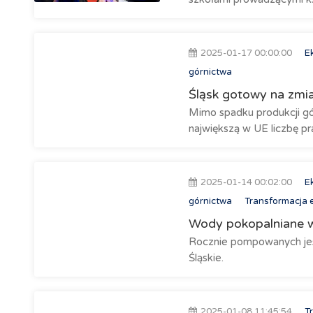
2025-01-17 00:00:00
E
górnictwa
Śląsk gotowy na zmi
Mimo spadku produkcji gór
największą w UE liczbę p
2025-01-14 00:02:00
E
górnictwa
Transformacja 
Wody pokopalniane we
Rocznie pompowanych jes
Śląskie.
2025-01-08 11:45:54
T