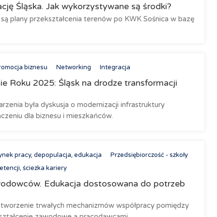
ację Śląska. Jak wykorzystywane są środki?
 są plany przekształcenia terenów po KWK Sośnica w bazę
romocja biznesu
Networking
Integracja
 Roku 2025: Śląsk na drodze transformacji
enia była dyskusja o modernizacji infrastruktury
aczeniu dla biznesu i mieszkańców.
ynek pracy, depopulacja, edukacja
Przedsiębiorczość - szkoły
tencji, ścieżka kariery
awodowców. Edukacja dostosowana do potrzeb
. stworzenie trwałych mechanizmów współpracy pomiędzy
ształcenie zawodowe a pracodawcami.