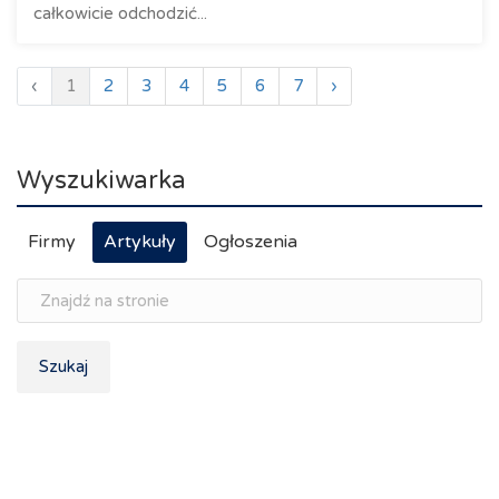
całkowicie odchodzić...
‹
1
2
3
4
5
6
7
›
Wyszukiwarka
Firmy
Artykuły
Ogłoszenia
Szukaj