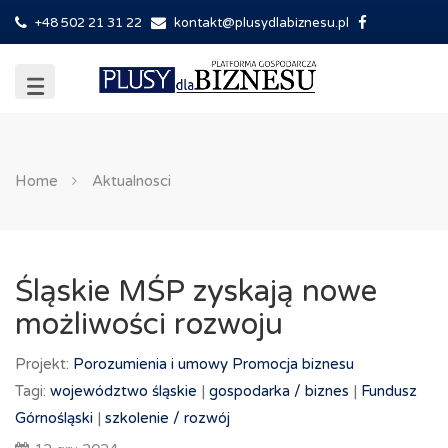
+48 502 21 31 22
kontakt@plusydlabiznesu.pl
Home
Aktualnosci
Śląskie MŚP zyskają nowe
możliwości rozwoju
Projekt:
Porozumienia i umowy
Promocja biznesu
Tagi:
województwo śląskie
|
gospodarka /
biznes
|
Fundusz
Górnośląski
|
szkolenie /
rozwój