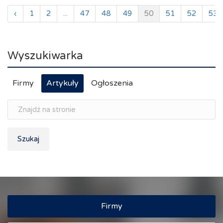
‹
1
2
...
47
48
49
50
51
52
53
Wyszukiwarka
Firmy
Artykuły
Ogłoszenia
Szukaj
Firmy