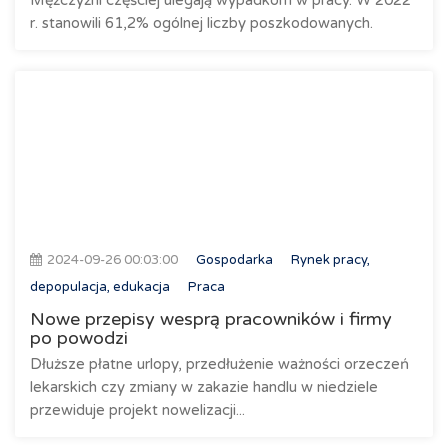
Mężczyźni częściej ulegają wypadkom w pracy. W 2022
r. stanowili 61,2% ogólnej liczby poszkodowanych.
2024-09-26 00:03:00
Gospodarka
Rynek pracy,
depopulacja, edukacja
Praca
Nowe przepisy wesprą pracowników i firmy
po powodzi
Dłuższe płatne urlopy, przedłużenie ważności orzeczeń
lekarskich czy zmiany w zakazie handlu w niedziele
przewiduje projekt nowelizacji...