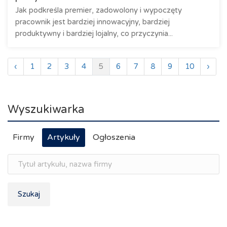
Jak podkreśla premier, zadowolony i wypoczęty
pracownik jest bardziej innowacyjny, bardziej
produktywny i bardziej lojalny, co przyczynia...
‹
1
2
3
4
5
6
7
8
9
10
›
Wyszukiwarka
Firmy
Artykuły
Ogłoszenia
Szukaj