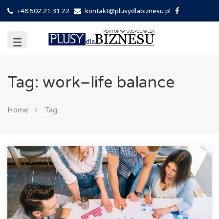
+48 502 21 31 22
kontakt@plusydlabiznesu.pl
Tag: work–​life balance
Home
Tag