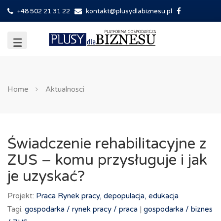
+48 502 21 31 22
kontakt@plusydlabiznesu.pl
Home
Aktualnosci
Świadczenie rehabilitacyjne z
ZUS – komu przysługuje i jak
je uzyskać?
Projekt:
Praca
Rynek pracy, depopulacja, edukacja
Tagi:
gospodarka /
rynek pracy /
praca
|
gospodarka /
biznes