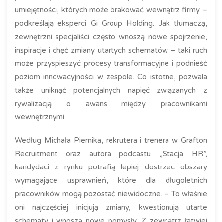
umiejętności, których może brakować wewnątrz firmy –
podkreślają eksperci Gi Group Holding. Jak tłumaczą,
zewnętrzni specjaliści często wnoszą nowe spojrzenie,
inspiracje i chęć zmiany utartych schematów – taki ruch
może przyspieszyć procesy transformacyjne i podnieść
poziom innowacyjności w zespole. Co istotne, pozwala
także uniknąć potencjalnych napięć związanych z
rywalizacją o awans między pracownikami
wewnętrznymi.
Według Michała Piernika, rekrutera i trenera w Grafton
Recruitment oraz autora podcastu „Stacja HR”,
kandydaci z rynku potrafią lepiej dostrzec obszary
wymagające usprawnień, które dla długoletnich
pracowników mogą pozostać niewidoczne. – To właśnie
oni najczęściej inicjują zmiany, kwestionują utarte
schematy i wnoszą nowe pomysły. Z zewnątrz łatwiej