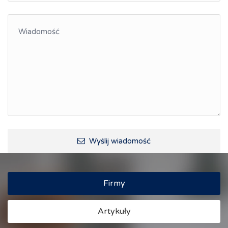
Integracja
Kształcenie kompetencji, ścieżka kariery
Współpraca polsko-czeska
Raciborskie Rozmowy o Rozwoju
Kraina Górnej Odry
Turystyka i rekreacja
Wypoczynek, rozrywka
Ścieżki rowerowe i trasy turystyczne
Wyślij wiadomość
Firmy
Artykuły