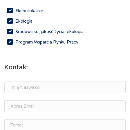
#kupujlokalnie
Ekologia
Środowisko, jakość życia, ekologia
Program Wsparcia Rynku Pracy
Rynek pracy, depopulacja, edukacja
Networking
Kontakt
Spotkania branżowe
Doradztwo zawodowe i personalne, rozwój
osobisty
Memorandum Gospodarcze PL-CZ
Śląskie Porozumienie Gospodarcze
ŚLĄSK.ONLINE