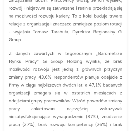
zarządzania ludźmi. Pracownicy widzą, że ich wysiłek,
rozwój i inicjatywa są zauważane i realnie przekładają się
na możliwości rozwoju kariery. To z kolei buduje trwałe
relacje z organizacją i znacząco zmniejsza poziom rotacji
- wyjaśnia Tomasz Tarabuła, Dyrektor Regionalny Gi
Group.
Z danych zawartych w tegorocznym „Barometrze
Rynku Pracy” Gi Group Holding wynika, że brak
możliwości rozwoju jest jedną z głównych przyczyn
zmiany pracy. 43,6% respondentów planuje odejście z
firmy w ciągu najbliższych dwóch lat, a 47,1% badanych
organizacji zmagała się w ostatnich miesiącach z
odejściami grupy pracowników. Wśród powodów zmiany
pracy ankietowani najczęściej wskazywali
niesatysfakcjonujące wynagrodzenie (37%), znudzenie
pracą (27%), brak rozwoju kompetencji (26%) i brak