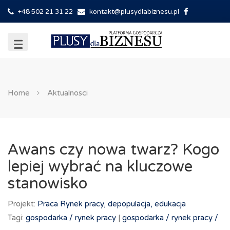
+48 502 21 31 22
kontakt@plusydlabiznesu.pl
Home
Aktualnosci
Awans czy nowa twarz? Kogo
lepiej wybrać na kluczowe
stanowisko
Projekt:
Praca
Rynek pracy, depopulacja, edukacja
Tagi:
gospodarka /
rynek pracy
|
gospodarka /
rynek pracy /