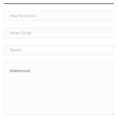
Spotkania branżowe
Doradztwo zawodowe i personalne, rozwój
osobisty
Memorandum Gospodarcze PL-CZ
Śląskie Porozumienie Gospodarcze
ŚLĄSK.ONLINE
Integracja
Kształcenie kompetencji, ścieżka kariery
Współpraca polsko-czeska
Raciborskie Rozmowy o Rozwoju
Kraina Górnej Odry
Turystyka i rekreacja
Wypoczynek, rozrywka