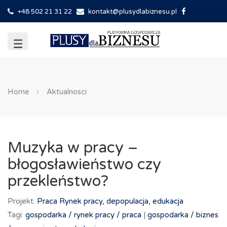
+48 502 21 31 22
kontakt@plusydlabiznesu.pl
Home
Aktualnosci
Muzyka w pracy –
błogosławieństwo czy
przekleństwo?
Projekt:
Praca
Rynek pracy, depopulacja, edukacja
Tagi:
gospodarka /
rynek pracy /
praca
|
gospodarka /
biznes