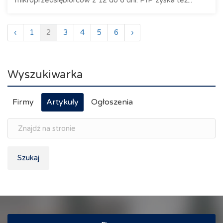
mikroprzedsiębiorców z 12 do 6 dni. PIP zyska też...
‹
1
2
3
4
5
6
›
Wyszukiwarka
Firmy
Artykuły
Ogłoszenia
Szukaj