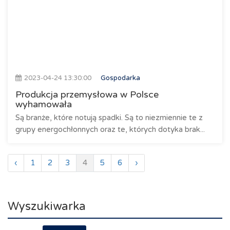
2023-04-24 13:30:00
Gospodarka
Produkcja przemysłowa w Polsce
wyhamowała
Są branże, które notują spadki. Są to niezmiennie te z
grupy energochłonnych oraz te, których dotyka brak...
‹
1
2
3
4
5
6
›
Wyszukiwarka