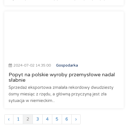
2024-07-02 14:35:00
Gospodarka
Popyt na polskie wyroby przemysłowe nadal
słabnie
Sprzedaż eksportowa zmalała rekordowy dwudziesty
ósmy miesiąc z rzędu, a główną przyczyną jest zła
sytuacja w niemieckim...
‹
1
2
3
4
5
6
›