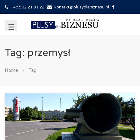
+48 502 21 31 22
kontakt@plusydlabiznesu.pl
Tag: przemysł
Home
Tag