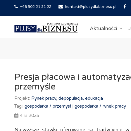
+48 502 21 31 22
kontakt@plusydlabiznesu.pl
Aktualności
J
Presja płacowa i automatyzac
przemyśle
Projekt:
Rynek pracy, depopulacja, edukacja
Tagi:
gospodarka /
przemysł
|
gospodarka /
rynek pracy
4 lis 2025
Najwyższe stawki oferowane są tradycyjnie w