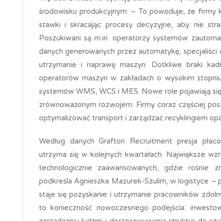
środowisku produkcyjnym. – To powoduje, że firmy 
stawki i skracając procesy decyzyjne, aby nie str
Poszukiwani są m.in. operatorzy systemów zautomaty
danych generowanych przez automatykę, specjaliści 
utrzymanie i naprawę maszyn. Dotkliwe braki kad
operatorów maszyn w zakładach o wysokim stopniu a
systemów WMS, WCS i MES. Nowe role pojawiają się 
zrównoważonym rozwojem. Firmy coraz częściej posz
optymalizować transport i zarządzać recyklingiem o
Według danych Grafton Recruitment presja płaco
utrzyma się w kolejnych kwartałach. Największe w
technologicznie zaawansowanych, gdzie rośnie z
podkreśla Agnieszka Mazurek-Szulim, w logistyce – 
staje się pozyskanie i utrzymanie pracowników zdoln
to konieczność nowoczesnego podejścia: inwestow