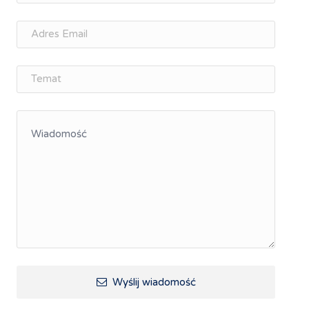
Memorandum Gospodarcze PL-CZ
Śląskie Porozumienie Gospodarcze
ŚLĄSK.ONLINE
Integracja
Kształcenie kompetencji, ścieżka kariery
Współpraca polsko-czeska
Raciborskie Rozmowy o Rozwoju
Kraina Górnej Odry
Turystyka i rekreacja
Wypoczynek, rozrywka
Ścieżki rowerowe i trasy turystyczne
Wyślij wiadomość