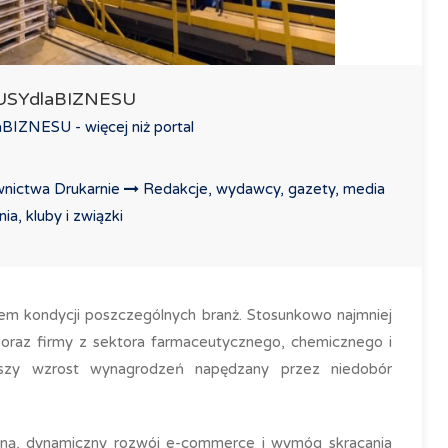
LUSYdlaBIZNESU
IZNESU - więcej niż portal
nictwa Drukarnie
Redakcje, wydawcy, gazety, media
a, kluby i związki
em kondycji poszczególnych branż. Stosunkowo najmniej
e oraz firmy z sektora farmaceutycznego, chemicznego i
szy wzrost wynagrodzeń napędzany przez niedobór
czną, dynamiczny rozwój e-commerce i wymóg skracania