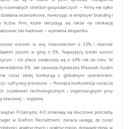
 rozwiniętych strefach gospodarczych. – Firmy nie tylko
ą działania wizerunkowe, inwestując w employer branding i
liczba firm, które decydują się także na relokację
alizować luki kadrowe – wymienia ekspertka.
dostaw wzrosło w woj. mazowieckim o 13% i obecnie
śląskim poszło w górę o 5%. Najwyższy średni wzrost
zyczni – ich płace zwiększyły się o 14% rok do roku. W
 menedżerów 5%. Jak zauważa Agnieszka Mazurek-Szulim
ne coraz silniej konkurują z globalnymi operatorami,
cji i cyfryzacji procesów. – Rosnąca konkurencja oznacza
h oczekiwań technologicznych i organizacyjnych przy
i płacowej – wyjaśnia.
wiązań Przemysłu 4.0 zmieniają się kluczowe potrzeby
nager w Grafton Recruitment, zwraca uwagę, że coraz
dolności analitycznych i praktycznego doświadczenia w