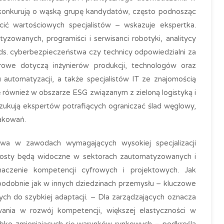
konkurują o wąską grupę kandydatów, często podnosząc
acić wartościowych specjalistów – wskazuje ekspertka.
zowanych, programiści i serwisanci robotyki, analitycy
ds. cyberbezpieczeństwa czy technicy odpowiedzialni za
rowe dotyczą inżynierów produkcji, technologów oraz
utomatyzacji, a także specjalistów IT ze znajomością
również w obszarze ESG związanym z zieloną logistyką i
ukują ekspertów potrafiących ograniczać ślad węglowy,
pakowań.
wa w zawodach wymagających wysokiej specjalizacji
zrosty będą widoczne w sektorach zautomatyzowanych i
naczenie kompetencji cyfrowych i projektowych. Jak
podobnie jak w innych dziedzinach przemysłu – kluczowe
ych do szybkiej adaptacji. – Dla zarządzających oznacza
ania w rozwój kompetencji, większej elastyczności w