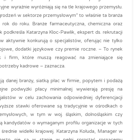
cyjne wyraźnie wyróżniają się na tle krajowego przemysłu.
rodzeń w sektorze przemysłowym” to właśnie ta branża
 rok do roku. Branże farmaceutyczna, chemiczna oraz
podkreśla Katarzyna Kloc-Pawlik, ekspert ds. rekrutacji
 aktywnie konkurują o specjalistów, oferując nie tylko
wojowe, dodatki językowe czy premie roczne. – To rynek
 i firm, które muszą reagować na zmieniające się
 potrzeby kadrowe – zaznacza.
ą danej branży, siatką płac w firmie, popytem i podażą
ejne podwyżki płacy minimalnej wywierają presję na
alistów w celu zachowania odpowiedniej dyferencjacji
jwyższe stawki oferowane są tradycyjnie w ośrodkach o
emysłowych, w tym w woj. śląskim, dolnośląskim czy
ą kandydatów o wymaganym profilu organizacje w tych
 średnie widełki krajowej. Katarzyna Kołuda, Manager w
często nie są w stanie w pełni sprostać rosnącemu