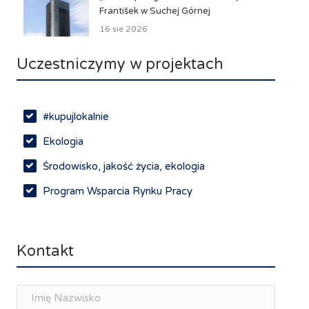
František w Suchej Górnej
16 sie 2026
Uczestniczymy w projektach
#kupujlokalnie
Ekologia
Środowisko, jakość życia, ekologia
Program Wsparcia Rynku Pracy
Rynek pracy, depopulacja, edukacja
Networking
Kontakt
Spotkania branżowe
Doradztwo zawodowe i personalne, rozwój
osobisty