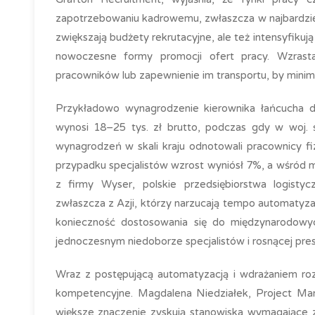
zapotrzebowaniu kadrowemu, zwłaszcza w najbardziej
zwiększają budżety rekrutacyjne, ale też intensyfikuj
nowoczesne formy promocji ofert pracy. Wzrasta 
pracowników lub zapewnienie im transportu, by minim
Przykładowo wynagrodzenie kierownika łańcucha 
wynosi 18–25 tys. zł brutto, podczas gdy w woj. 
wynagrodzeń w skali kraju odnotowali pracownicy fi
przypadku specjalistów wzrost wyniósł 7%, a wśród
z firmy Wyser, polskie przedsiębiorstwa logistycz
zwłaszcza z Azji, którzy narzucają tempo automatyza
konieczność dostosowania się do międzynarodowyc
jednoczesnym niedoborze specjalistów i rosnącej presj
Wraz z postępującą automatyzacją i wdrażaniem roz
kompetencyjne. Magdalena Niedziałek, Project Ma
większe znaczenie zyskują stanowiska wymagające z