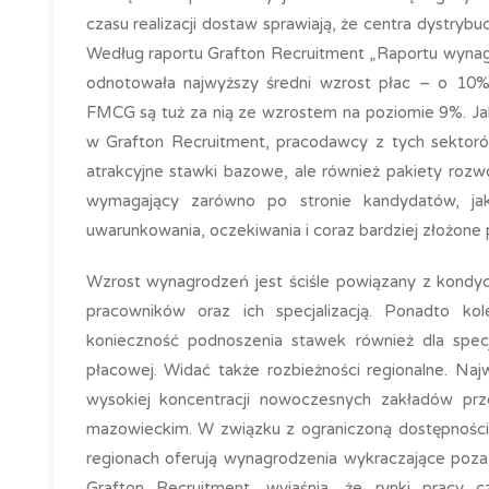
czasu realizacji dostaw sprawiają, że centra dystrybu
Według raportu Grafton Recruitment „Raportu wynag
odnotowała najwyższy średni wzrost płac – o 10%
FMCG są tuż za nią ze wzrostem na poziomie 9%. Jak 
w Grafton Recruitment, pracodawcy z tych sektorów
atrakcyjne stawki bazowe, ale również pakiety roz
wymagający zarówno po stronie kandydatów, jak
uwarunkowania, oczekiwania i coraz bardziej złożone
Wzrost wynagrodzeń jest ściśle powiązany z kondycj
pracowników oraz ich specjalizacją. Ponadto kol
konieczność podnoszenia stawek również dla specj
płacowej. Widać także rozbieżności regionalne. Na
wysokiej koncentracji nowoczesnych zakładów prz
mazowieckim. W związku z ograniczoną dostępności
regionach oferują wynagrodzenia wykraczające poza
Grafton Recruitment, wyjaśnia, że rynki pracy 