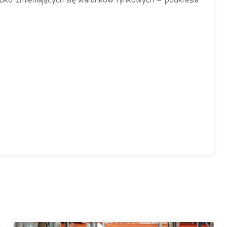
zybko zmieniających się warunków rynkowych – podkreśla