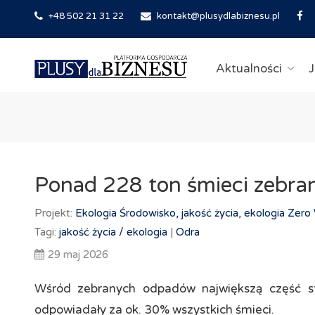
+48 502 21 31 22
kontakt@plusydlabiznesu.pl
Aktualności
J
Ponad 228 ton śmieci zebra
Projekt:
Ekologia
Środowisko, jakość życia, ekologia
Zero 
Tagi:
jakość życia /
ekologia
|
Odra
29 maj 2026
Wśród zebranych odpadów największą część st
odpowiadały za ok. 30% wszystkich śmieci.