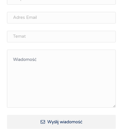
osobisty
Memorandum Gospodarcze PL-CZ
Śląskie Porozumienie Gospodarcze
ŚLĄSK.ONLINE
Integracja
Kształcenie kompetencji, ścieżka kariery
Współpraca polsko-czeska
Raciborskie Rozmowy o Rozwoju
Kraina Górnej Odry
Turystyka i rekreacja
Wypoczynek, rozrywka
Ścieżki rowerowe i trasy turystyczne
Wyślij wiadomość