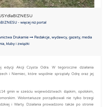
LUSYdlaBIZNESU
IZNESU - więcej niż portal
nictwa Drukarnie
Redakcje, wydawcy, gazety, media
a, kluby i związki
edycji Akcji Czysta Odra. W tegoroczne działania
zech i Niemiec, które wspólnie sprzątały Odrę oraz jej
114 gmin w sześciu województwach: śląskim, opolskim,
pomorskim. Wolontariusze porządkowali nie tylko brzegi
odzkiej i Warty. Działania prowadzono także po stronie