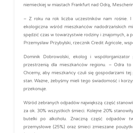
niemieckiej w miastach Frankfurt nad Odrą, Mescheri
– Z roku na rok liczba uczestników nam rośnie. I
ekologiczna wśród mieszkańców nadodrzańskich mie
spędzić czas w towarzystwie rodziny i znajomych, a p
Przemysław Przybylski, rzecznik Credit Agricole, wspó
Dominik Dobrowolski, ekolog i współorganizator
przestrzenią dla mieszkańców regionu. – Odra to m
Chcemy, aby mieszkańcy czuli się gospodarzami tej 
stan. Ważne, żebyśmy mieli tego świadomość i korz
przekonuje.
Wśród zebranych odpadów największą część stanowił
za ok. 30% wszystkich śmieci. Kolejne 20% stanowiły
butelki po alkoholu. Znaczną część odpadów t
przemysłowe (25%) oraz śmieci zmieszane poużytkowe