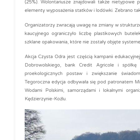
(25%). Wolontariusze znajdowali także nietypowe pr
elementy wyposażenia statków i lodówki. Zebrano ta
Organizatorzy zwracają uwagę na zmiany w struktur
kaucyjnego ograniczyło liczbę plastikowych butel
szklane opakowania, które nie zostały objęte system
Akcja Czysta Odra jest częścią kampanii edukacyjne
Dobrowolskiego, bank Credit Agricole i spółkę
proekologicznych postaw i zwiększanie świado
Tegoroczna edycja odbywała się pod patronatem Min
Wodami Polskimi, samorządami i lokalnymi orga
Kędzierzynie-Koźlu.