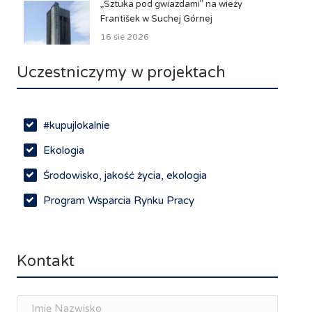
„Sztuka pod gwiazdami” na wieży
František w Suchej Górnej
16 sie 2026
Uczestniczymy w projektach
#kupujlokalnie
Ekologia
Środowisko, jakość życia, ekologia
Program Wsparcia Rynku Pracy
Rynek pracy, depopulacja, edukacja
Networking
Kontakt
Spotkania branżowe
Doradztwo zawodowe i personalne, rozwój