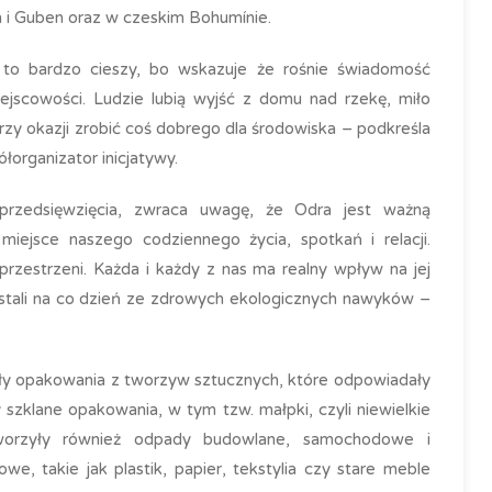
n i Guben oraz w czeskim Bohumínie.
 to bardzo cieszy, bo wskazuje że rośnie świadomość
jscowości. Ludzie lubią wyjść z domu nad rzekę, miło
rzy okazji zrobić coś dobrego dla środowiska – podkreśla
łorganizator inicjatywy.
 przedsięwzięcia, zwraca uwagę, że Odra jest ważną
iejsce naszego codziennego życia, spotkań i relacji.
przestrzeni. Każda i każdy z nas ma realny wpływ na jej
ystali na co dzień ze zdrowych ekologicznych nawyków –
y opakowania z tworzyw sztucznych, które odpowiadały
 szklane opakowania, w tym tzw. małpki, czyli niewielkie
worzyły również odpady budowlane, samochodowe i
, takie jak plastik, papier, tekstylia czy stare meble