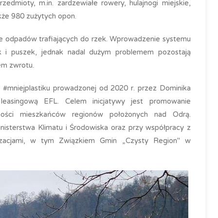
zedmioty, m.in. zardzewiałe rowery, hulajnogi miejskie,
kże 980 zużytych opon.
ze odpadów trafiających do rzek. Wprowadzenie systemu
ek i puszek, jednak nadal dużym problemem pozostają
em zwrotu.
j #mniejplastiku prowadzonej od 2020 r. przez Dominika
 leasingową EFL. Celem inicjatywy jest promowanie
mości mieszkańców regionów położonych nad Odrą.
isterstwa Klimatu i Środowiska oraz przy współpracy z
nizacjami, w tym Związkiem Gmin „Czysty Region" w