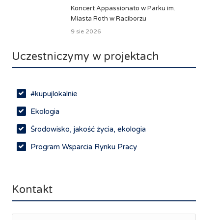
Koncert Appassionato w Parku im.
Miasta Roth w Raciborzu
9 sie 2026
Uczestniczymy w projektach
#kupujlokalnie
Ekologia
Środowisko, jakość życia, ekologia
Program Wsparcia Rynku Pracy
Rynek pracy, depopulacja, edukacja
Networking
Kontakt
Spotkania branżowe
Doradztwo zawodowe i personalne, rozwój