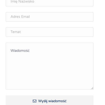
osobisty
Memorandum Gospodarcze PL-CZ
Śląskie Porozumienie Gospodarcze
ŚLĄSK.ONLINE
Integracja
Kształcenie kompetencji, ścieżka kariery
Współpraca polsko-czeska
Raciborskie Rozmowy o Rozwoju
Kraina Górnej Odry
Turystyka i rekreacja
Wypoczynek, rozrywka
Ścieżki rowerowe i trasy turystyczne
Wyślij wiadomość