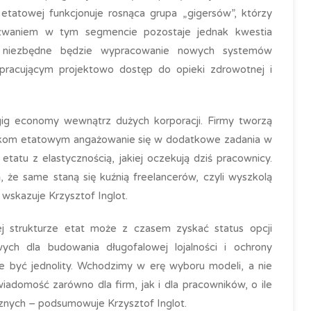
y etatowej funkcjonuje rosnąca grupa „gigersów”, którzy
zwaniem w tym segmencie pozostaje jednak kwestia
, że niezbędne będzie wypracowanie nowych systemów
pracującym projektowo dostęp do opieki zdrowotnej i
ig economy wewnątrz dużych korporacji. Firmy tworzą
nikom etatowym angażowanie się w dodatkowe zadania w
etatu z elastycznością, jakiej oczekują dziś pracownicy.
ją, że same staną się kuźnią freelancerów, czyli wyszkolą
 wskazuje Krzysztof Inglot.
 strukturze etat może z czasem zyskać status opcji
ych dla budowania długofalowej lojalności i ochrony
e być jednolity. Wchodzimy w erę wyboru modeli, a nie
iadomość zarówno dla firm, jak i dla pracowników, o ile
nych – podsumowuje Krzysztof Inglot.