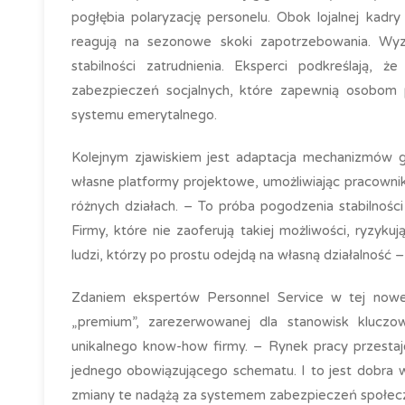
pogłębia polaryzację personelu. Obok lojalnej kadr
reagują na sezonowe skoki zapotrzebowania. Wy
stabilności zatrudnienia. Eksperci podkreślają
zabezpieczeń socjalnych, które zapewnią osobom 
systemu emerytalnego.
Kolejnym zjawiskiem jest adaptacja mechanizmów g
własne platformy projektowe, umożliwiając pracow
różnych działach. – To próba pogodzenia stabilności 
Firmy, które nie zaoferują takiej możliwości, ryzyku
ludzi, którzy po prostu odejdą na własną działalność –
Zdaniem ekspertów Personnel Service w tej nowej
„premium”, zarezerwowanej dla stanowisk kluczow
unikalnego know-how firmy. – Rynek pracy przestaj
jednego obowiązującego schematu. I to jest dobra w
zmiany te nadążą za systemem zabezpieczeń społecz