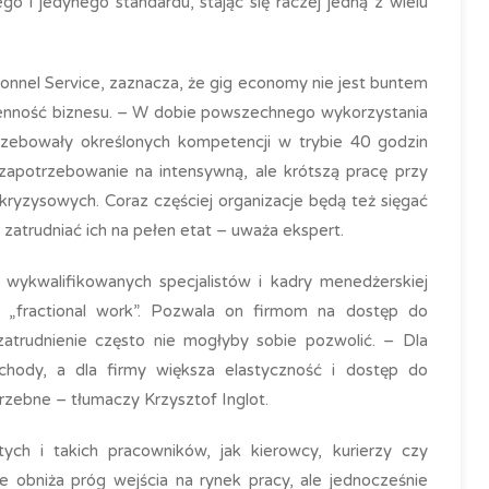
o i jedynego standardu, stając się raczej jedną z wielu
rsonnel Service, zaznacza, że gig economy nie jest buntem
ienność biznesu. – W dobie powszechnego wykorzystania
otrzebowały określonych kompetencji w trybie 40 godzin
zapotrzebowanie na intensywną, ale krótszą pracę przy
kryzysowych. Coraz częściej organizacje będą też sięgać
 zatrudniać ich na pełen etat – uważa ekspert.
wykwalifikowanych specjalistów i kadry menedżerskiej
o „fractional work”. Pozwala on firmom na dostęp do
trudnienie często nie mogłyby sobie pozwolić. – Dla
chody, a dla firmy większa elastyczność i dostęp do
zebne – tłumaczy Krzysztof Inglot.
ych i takich pracowników, jak kierowcy, kurierzy czy
e obniża próg wejścia na rynek pracy, ale jednocześnie