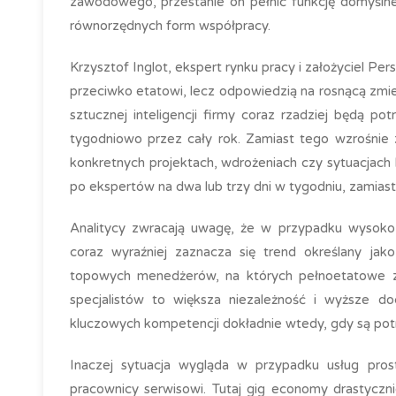
zawodowego, przestanie on pełnić funkcję domyślneg
równorzędnych form współpracy.
Krzysztof Inglot, ekspert rynku pracy i założyciel Pe
przeciwko etatowi, lecz odpowiedzią na rosnącą zm
sztucznej inteligencji firmy coraz rzadziej będą p
tygodniowo przez cały rok. Zamiast tego wzrośnie 
konkretnych projektach, wdrożeniach czy sytuacjach 
po ekspertów na dwa lub trzy dni w tygodniu, zamiast
Analitycy zwracają uwagę, że w przypadku wysoko 
coraz wyraźniej zaznacza się trend określany jak
topowych menedżerów, na których pełnoetatowe za
specjalistów to większa niezależność i wyższe do
kluczowych kompetencji dokładnie wtedy, gdy są potr
Inaczej sytuacja wygląda w przypadku usług prost
pracownicy serwisowi. Tutaj gig economy drastyczni