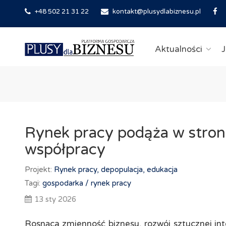
+48 502 21 31 22
kontakt@plusydlabiznesu.pl
Aktualności
J
Rynek pracy podąża w stron
współpracy
Projekt:
Rynek pracy, depopulacja, edukacja
Tagi:
gospodarka /
rynek pracy
13 sty 2026
Rosnąca zmienność biznesu, rozwój sztucznej intel