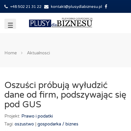
+48 502 21 31 22
kontakt@plusydlabiznesu.pl
Home
Aktualnosci
Oszuści próbują wyłudzić
dane od firm, podszywając się
pod GUS
Projekt:
Prawo i podatki
Tagi:
oszustwo
|
gospodarka /
biznes