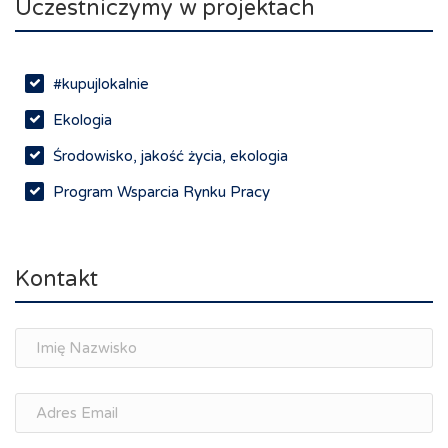
Uczestniczymy w projektach
#kupujlokalnie
Ekologia
Środowisko, jakość życia, ekologia
Program Wsparcia Rynku Pracy
Rynek pracy, depopulacja, edukacja
Networking
Kontakt
Spotkania branżowe
Doradztwo zawodowe i personalne, rozwój
osobisty
Memorandum Gospodarcze PL-CZ
Śląskie Porozumienie Gospodarcze