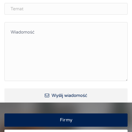
ŚLĄSK.ONLINE
Integracja
Kształcenie kompetencji, ścieżka kariery
Współpraca polsko-czeska
Raciborskie Rozmowy o Rozwoju
Kraina Górnej Odry
Turystyka i rekreacja
Wypoczynek, rozrywka
Ścieżki rowerowe i trasy turystyczne
Wyślij wiadomość
Firmy