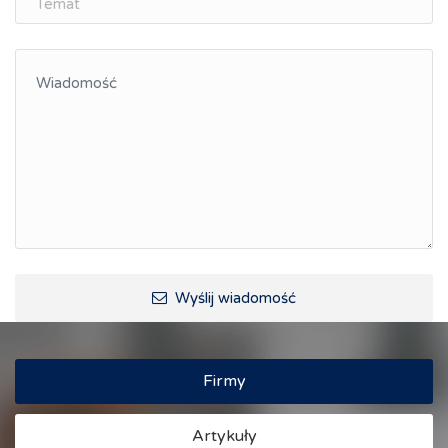
Integracja
Kształcenie kompetencji, ścieżka kariery
Współpraca polsko-czeska
Raciborskie Rozmowy o Rozwoju
Kraina Górnej Odry
Turystyka i rekreacja
Wypoczynek, rozrywka
Ścieżki rowerowe i trasy turystyczne
Wyślij wiadomość
Firmy
Artykuły