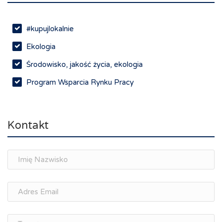
#kupujlokalnie
Ekologia
Środowisko, jakość życia, ekologia
Program Wsparcia Rynku Pracy
Rynek pracy, depopulacja, edukacja
Networking
Kontakt
Spotkania branżowe
Doradztwo zawodowe i personalne, rozwój
osobisty
Memorandum Gospodarcze PL-CZ
Śląskie Porozumienie Gospodarcze
ŚLĄSK.ONLINE