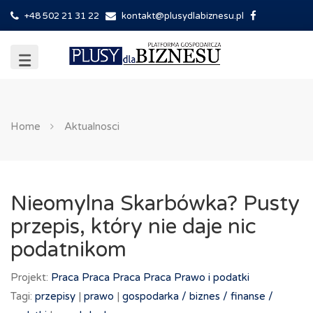
+48 502 21 31 22
kontakt@plusydlabiznesu.pl
Home
Aktualnosci
Nieomylna Skarbówka? Pusty
przepis, który nie daje nic
podatnikom
Projekt:
Praca
Praca
Praca
Praca
Prawo i podatki
Tagi:
przepisy
|
prawo
|
gospodarka /
biznes /
finanse /