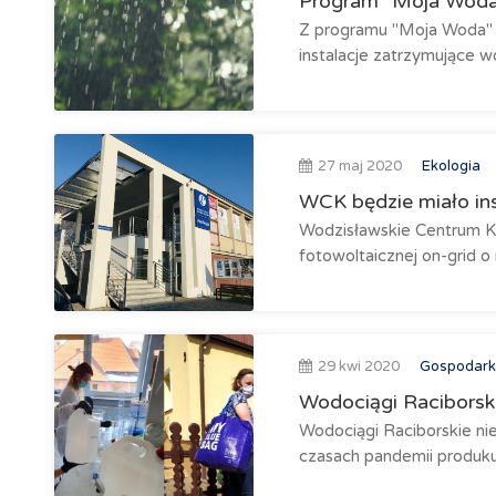
Program "Moja Woda"
Z programu "Moja Woda" b
instalacje zatrzymujące wo
27 maj 2020
Ekologia
WCK będzie miało ins
Wodzisławskie Centrum Ku
fotowoltaicznej on-grid o
29 kwi 2020
Gospodark
Wodociągi Raciborsk
Wodociągi Raciborskie ni
czasach pandemii produkuj