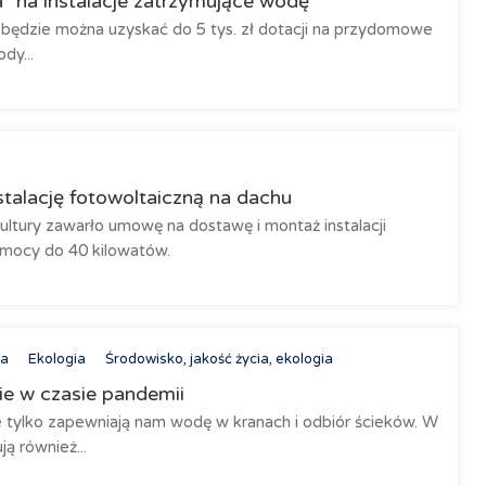
 na instalacje zatrzymujące wodę
ędzie można uzyskać do 5 tys. zł dotacji na przydomowe
dy...
talację fotowoltaiczną na dachu
ltury zawarło umowę na dostawę i montaż instalacji
 mocy do 40 kilowatów.
a
Ekologia
Środowisko, jakość życia, ekologia
ie w czasie pandemii
e tylko zapewniają nam wodę w kranach i odbiór ścieków. W
ą również...