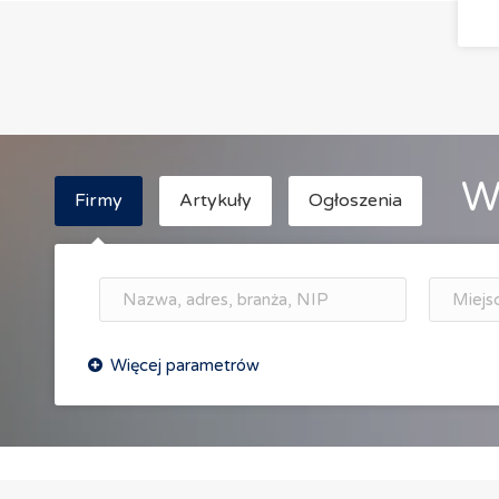
W
Firmy
Artykuły
Ogłoszenia