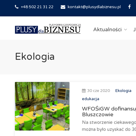
+48 502 21 31 22
kontakt@plusydlabiznesu.pl
Aktualności
J
Ekologia
30 cze 2020
Ekologia
edukacja
WFOŚiGW dofinansuje 
Bluszczowie
Na stworzenie ciekawego 
można było uzyskać do 30 t