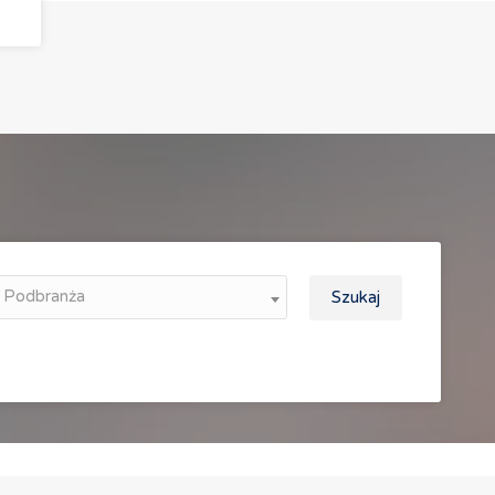
Podbranża
Szukaj