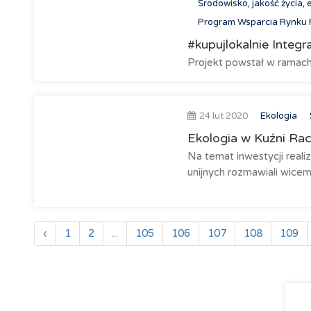
Środowisko, jakość życia, 
Program Wsparcia Rynku 
#kupujlokalnie Integr
Projekt powstał w ramach
24 lut 2020
Ekologia
Ekologia w Kuźni Rac
Na temat inwestycji reali
unijnych rozmawiali wicem
‹
1
2
...
105
106
107
108
109