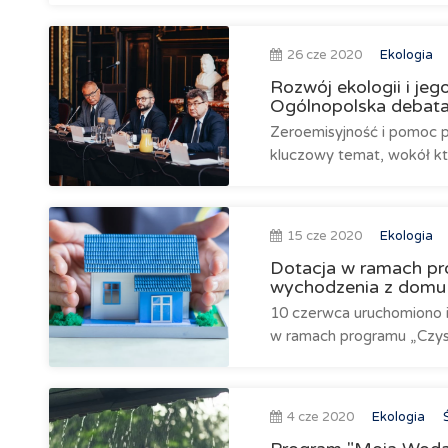
26 cze 2020
Ekologia
Rozwój ekologii i jeg
Ogólnopolska debata
Zeroemisyjność i pomoc p
kluczowy temat, wokół któr
15 cze 2020
Ekologia
Dotacja w ramach pr
wychodzenia z domu
10 czerwca uruchomiono i
w ramach programu „Czyste
4 cze 2020
Ekologia