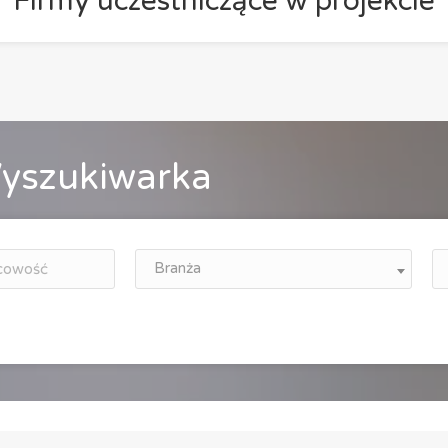
Firmy uczestniczące w projekcie
yszukiwarka
Branża