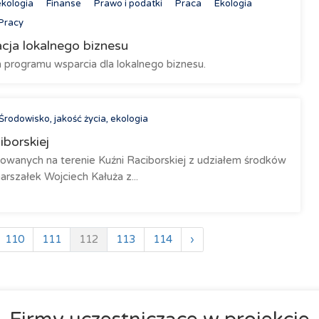
ekologia
Finanse
Prawo i podatki
Praca
Ekologia
Pracy
acja lokalnego biznesu
 programu wsparcia dla lokalnego biznesu.
Środowisko, jakość życia, ekologia
iborskiej
zowanych na terenie Kuźni Raciborskiej z udziałem środków
arszałek Wojciech Kałuża z...
110
111
112
113
114
›