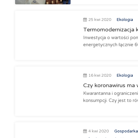
25 kwi 2020
Ekologia
Termomodernizacja k
Inwestycja o wartości po
energetycznych łącznie 
16 kwi 2020
Ekologia
Czy koronawirus ma 
Kwarantanna i ogranicze
konsumpcji. Czy jest to r
4 kwi 2020
Gospodarka