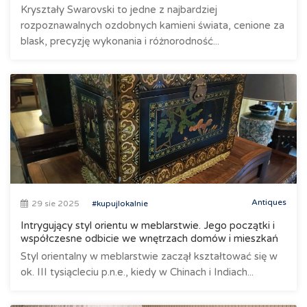
Kryształy Swarovski to jedne z najbardziej
rozpoznawalnych ozdobnych kamieni świata, cenione za
blask, precyzję wykonania i różnorodność...
Antiques
29 sie 2025
#kupujlokalnie
Intrygujący styl orientu w meblarstwie. Jego początki i
współczesne odbicie we wnętrzach domów i mieszkań
Styl orientalny w meblarstwie zaczął kształtować się w
ok. III tysiącleciu p.n.e., kiedy w Chinach i Indiach...