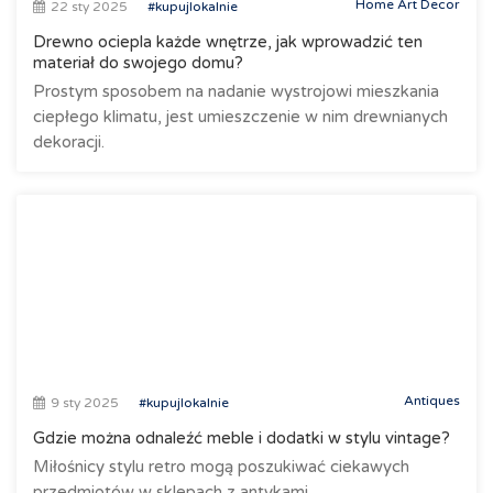
Home Art Decor
22 sty 2025
#kupujlokalnie
Drewno ociepla każde wnętrze, jak wprowadzić ten
materiał do swojego domu?
Prostym sposobem na nadanie wystrojowi mieszkania
ciepłego klimatu, jest umieszczenie w nim drewnianych
dekoracji.
Antiques
9 sty 2025
#kupujlokalnie
Gdzie można odnaleźć meble i dodatki w stylu vintage?
Miłośnicy stylu retro mogą poszukiwać ciekawych
przedmiotów w sklepach z antykami.