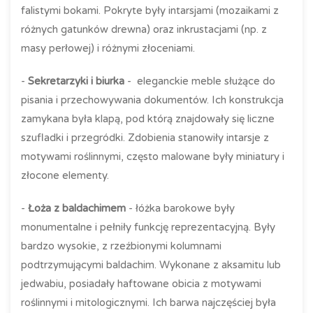
falistymi bokami. Pokryte były intarsjami (mozaikami z
różnych gatunków drewna) oraz inkrustacjami (np. z
masy perłowej) i różnymi złoceniami.
-
Sekretarzyki i biurka
- eleganckie meble służące do
pisania i przechowywania dokumentów. Ich konstrukcja
zamykana była klapą, pod którą znajdowały się liczne
szufladki i przegródki. Zdobienia stanowiły intarsje z
motywami roślinnymi, często malowane były miniatury i
złocone elementy.
-
Łoża z baldachimem
- łóżka barokowe były
monumentalne i pełniły funkcję reprezentacyjną. Były
bardzo wysokie, z rzeźbionymi kolumnami
podtrzymującymi baldachim. Wykonane z aksamitu lub
jedwabiu, posiadały haftowane obicia z motywami
roślinnymi i mitologicznymi. Ich barwa najczęściej była