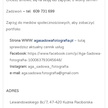
Chcesz umówić się na sesję lub zapytać o wolny termin?
Zadzwoń
– tel.
609 731 699
Zajrzyj do mediów społecznościowych, aby zobaczyć
portfolio:
Strona WWW:
agasadowafotografia.pl
– tutaj
sprawdzisz aktualny cennik usług
Facebook:
https://www.facebook.com/p/Aga-Sadowa-
fotografia-100063793045648/
Instagram:
aga_sadowa_fotografia
e-mail:
aga.sadowa.fotografia@gmail.com
ADRES
Lewandowskiego 8c/7, 47-420 Kuźnia Raciborska