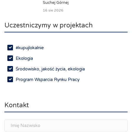
Suchej Górnej
16 sie 2026
Uczestniczymy w projektach
#kupujlokalnie
Ekologia
Środowisko, jakość życia, ekologia
Program Wsparcia Rynku Pracy
Rynek pracy, depopulacja, edukacja
Networking
Kontakt
Spotkania branżowe
Doradztwo zawodowe i personalne, rozwój
osobisty