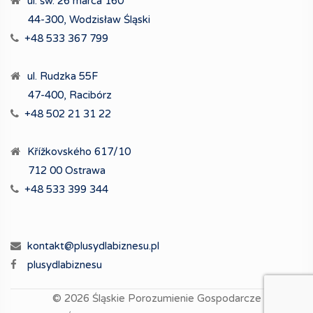
ul. św. 26 marca 160
44-300, Wodzisław Śląski
+48 533 367 799
ul. Rudzka 55F
47-400, Racibórz
+48 502 21 31 22
Křížkovského 617/10
712 00 Ostrawa
+48 533 399 344
kontakt@plusydlabiznesu.pl
plusydlabiznesu
© 2026
Śląskie Porozumienie Gospodarcze