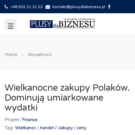
+48 502 21 31 22
kontakt@plusydlabiznesu.pl
Home
Aktualnosci
Wielkanocne zakupy Polaków.
Dominują umiarkowane
wydatki
Projekt:
Finanse
Tagi:
Wielkanoc
|
handel /
zakupy
|
ceny