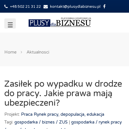
+48 502 21 31 22
kontakt@plusydlabiznesu.pl
Home
Aktualnosci
Zasiłek po wypadku w drodze
do pracy. Jakie prawa mają
ubezpieczeni?
Projekt:
Praca
Rynek pracy, depopulacja, edukacja
Tagi:
gospodarka /
biznes /
ZUS
|
gospodarka /
rynek pracy