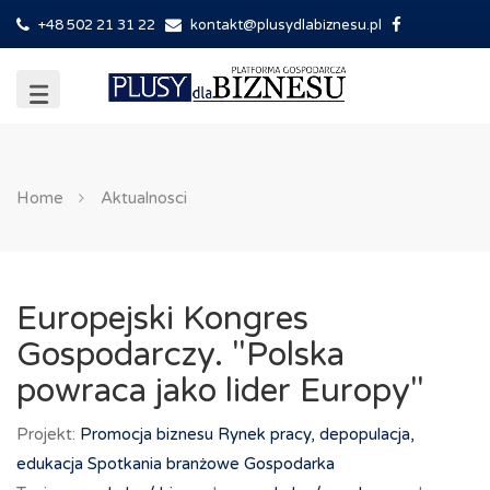
+48 502 21 31 22
kontakt@plusydlabiznesu.pl
Home
Aktualnosci
Europejski Kongres
Gospodarczy. "Polska
powraca jako lider Europy"
Projekt:
Promocja biznesu
Rynek pracy, depopulacja,
edukacja
Spotkania branżowe
Gospodarka