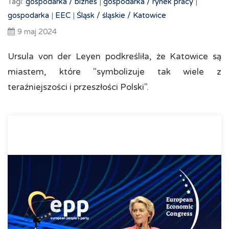
Tagi:
gospodarka /
biznes
|
gospodarka /
rynek pracy
|
gospodarka
|
EEC
|
Śląsk /
śląskie /
Katowice
9 maj 2024
Ursula von der Leyen podkreśliła, że Katowice są
miastem, które "symbolizuje tak wiele z
teraźniejszości i przeszłości Polski".