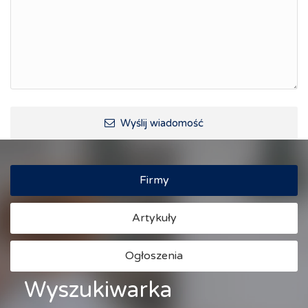
Raciborskie Rozmowy o Rozwoju
Kraina Górnej Odry
Turystyka i rekreacja
Wypoczynek, rozrywka
Ścieżki rowerowe i trasy turystyczne
Wyślij wiadomość
Firmy
Artykuły
Ogłoszenia
Wyszukiwarka