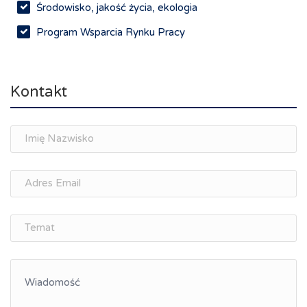
Środowisko, jakość życia, ekologia
Program Wsparcia Rynku Pracy
Rynek pracy, depopulacja, edukacja
Networking
Kontakt
Spotkania branżowe
Doradztwo zawodowe i personalne, rozwój
osobisty
Memorandum Gospodarcze PL-CZ
Śląskie Porozumienie Gospodarcze
ŚLĄSK.ONLINE
Integracja
Kształcenie kompetencji, ścieżka kariery
Współpraca polsko-czeska