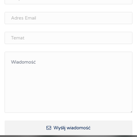
osobisty
Memorandum Gospodarcze PL-CZ
Śląskie Porozumienie Gospodarcze
ŚLĄSK.ONLINE
Integracja
Kształcenie kompetencji, ścieżka kariery
Współpraca polsko-czeska
Raciborskie Rozmowy o Rozwoju
Kraina Górnej Odry
Turystyka i rekreacja
Wypoczynek, rozrywka
Ścieżki rowerowe i trasy turystyczne
Wyślij wiadomość