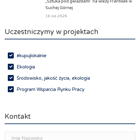
„Sztuka pod gwiazdami” na wieży František w
Suchej Górnej
16 sie 2026
Uczestniczymy w projektach
#kupujlokalnie
Ekologia
Środowisko, jakość życia, ekologia
Program Wsparcia Rynku Pracy
Rynek pracy, depopulacja, edukacja
Networking
Kontakt
Spotkania branżowe
Doradztwo zawodowe i personalne, rozwój