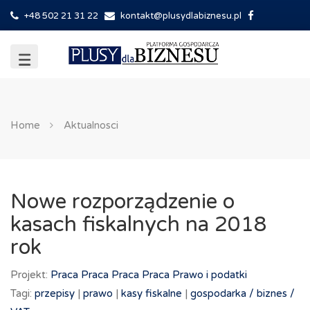
+48 502 21 31 22
kontakt@plusydlabiznesu.pl
Home
Aktualnosci
Nowe rozporządzenie o
kasach fiskalnych na 2018
rok
Projekt:
Praca
Praca
Praca
Praca
Prawo i podatki
Tagi:
przepisy
|
prawo
|
kasy fiskalne
|
gospodarka /
biznes /