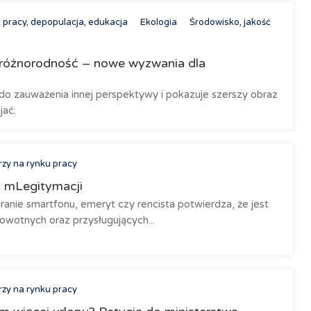
 pracy, depopulacja, edukacja
Ekologia
Środowisko, jakość
różnorodność – nowe wyzwania dla
do zauważenia innej perspektywy i pokazuje szerszy obraz
jać.
rzy na rynku pracy
z mLegitymacji
anie smartfonu, emeryt czy rencista potwierdza, że jest
wotnych oraz przysługujących...
rzy na rynku pracy