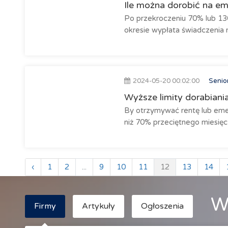
Ile można dorobić na em
Po przekroczeniu 70% lub 1
okresie wypłata świadczenia m
2024-05-20 00:02:00
Senio
Wyższe limity dorabiania
By otrzymywać rentę lub emer
niż 70% przeciętnego miesięc
‹
1
2
...
9
10
11
12
13
14
W
Firmy
Artykuły
Ogłoszenia