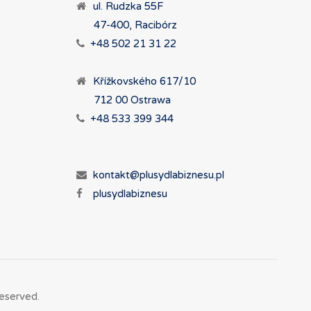
ul. Rudzka 55F
47-400, Racibórz
+48 502 21 31 22
Křížkovského 617/10
712 00 Ostrawa
+48 533 399 344
kontakt@plusydlabiznesu.pl
plusydlabiznesu
eserved.