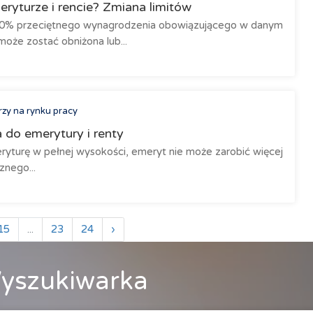
eryturze i rencie? Zmiana limitów
30% przeciętnego wynagrodzenia obowiązującego w danym
oże zostać obniżona lub...
rzy na rynku pracy
 do emerytury i renty
yturę w pełnej wysokości, emeryt nie może zarobić więcej
znego...
15
...
23
24
›
yszukiwarka