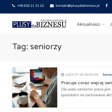
+48 502 21 31 22
kontakt@plusydlabiznesu.pl
Aktualności
J
Tag: seniorzy
2024-07-25 00:03:00
Senio
Pracuje coraz więcej sen
Dla wielu seniorów praca jes
sposobem na zachowanie akty