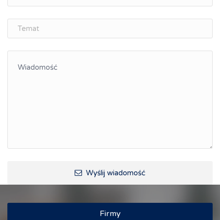
Śląskie Porozumienie Gospodarcze
ŚLĄSK.ONLINE
Integracja
Kształcenie kompetencji, ścieżka kariery
Współpraca polsko-czeska
Raciborskie Rozmowy o Rozwoju
Kraina Górnej Odry
Turystyka i rekreacja
Wypoczynek, rozrywka
Ścieżki rowerowe i trasy turystyczne
Wyślij wiadomość
Firmy