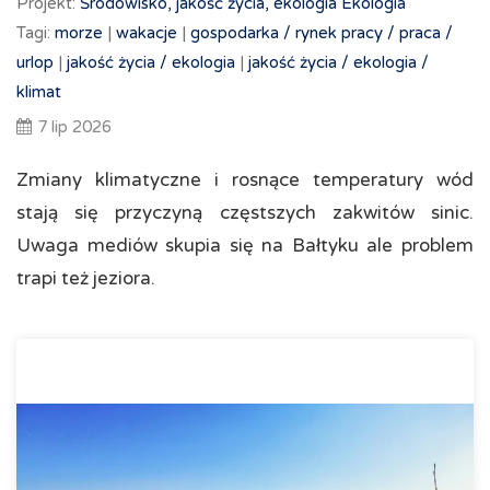
Projekt:
Środowisko, jakość życia, ekologia
Ekologia
Tagi:
morze
|
wakacje
|
gospodarka /
rynek pracy /
praca /
urlop
|
jakość życia /
ekologia
|
jakość życia /
ekologia /
klimat
7 lip 2026
Zmiany klimatyczne i rosnące temperatury wód
stają się przyczyną częstszych zakwitów sinic.
Uwaga mediów skupia się na Bałtyku ale problem
trapi też jeziora.