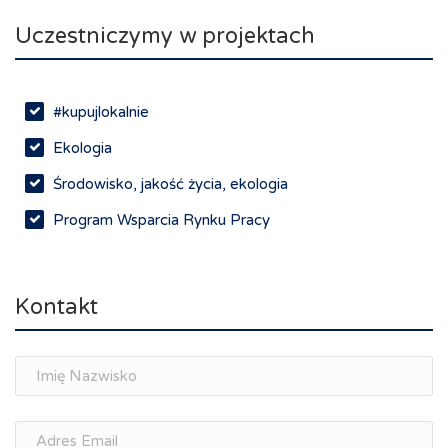
Uczestniczymy w projektach
#kupujlokalnie
Ekologia
Środowisko, jakość życia, ekologia
Program Wsparcia Rynku Pracy
Rynek pracy, depopulacja, edukacja
Networking
Kontakt
Spotkania branżowe
Doradztwo zawodowe i personalne, rozwój
osobisty
Memorandum Gospodarcze PL-CZ