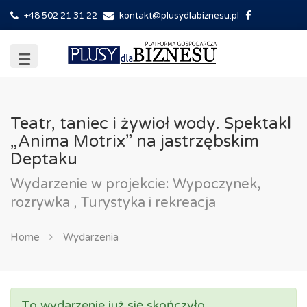
+48 502 21 31 22
kontakt@plusydlabiznesu.pl
Teatr, taniec i żywioł wody. Spektakl
„Anima Motrix” na jastrzębskim
Deptaku
Wydarzenie w projekcie: Wypoczynek,
rozrywka , Turystyka i rekreacja
Home
Wydarzenia
To wydarzenie już się skończyło.