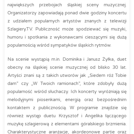
największych przebojach śląskiej sceny muzycznej.
Organizatorzy zapowiadają ponad dwie godziny koncertu
z udziałem popularnych artystów znanych z telewizji
Szlagiery.TV. Publiczność może spodziewać się muzyki,
humoru i spotkania z wykonawcami cieszącymi się dużą
popularnością wśród sympatyków śląskich rytmów.
Na scenie wystąpią m.in. Dominika i Janusz Żyłka, duet
obecny na śląskiej scenie muzycznej od blisko 30 lat.
Artyści znani są z takich utworów jak „Siedem róż Tobie
dam” czy „W Twoich ramionach”, które zdobyły dużą
popularność wśród słuchaczy. Ich koncerty wyróżniają się
melodyjnymi piosenkami, energią oraz bezpośrednim
kontaktem z publicznością. W programie znajdzie się
również występ duetu Krzysztof i Angelika łączącego
muzykę szlagierową z elementami góralskiego brzmienia.
Charakterystyczne aranżacje, akordeonowe partie oraz