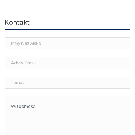
Rynek pracy, depopulacja, edukacja
Networking
Kontakt
Spotkania branżowe
Doradztwo zawodowe i personalne, rozwój
osobisty
Memorandum Gospodarcze PL-CZ
Śląskie Porozumienie Gospodarcze
ŚLĄSK.ONLINE
Integracja
Kształcenie kompetencji, ścieżka kariery
Współpraca polsko-czeska
Raciborskie Rozmowy o Rozwoju
Kraina Górnej Odry