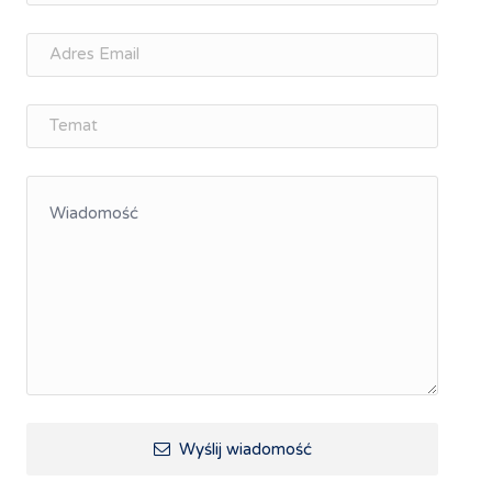
Memorandum Gospodarcze PL-CZ
Śląskie Porozumienie Gospodarcze
ŚLĄSK.ONLINE
Integracja
Kształcenie kompetencji, ścieżka kariery
Współpraca polsko-czeska
Raciborskie Rozmowy o Rozwoju
Kraina Górnej Odry
Turystyka i rekreacja
Wypoczynek, rozrywka
Ścieżki rowerowe i trasy turystyczne
Wyślij wiadomość