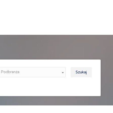
Podbranża
Szukaj