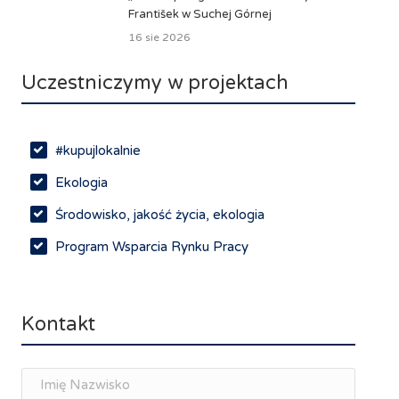
František w Suchej Górnej
16 sie 2026
Uczestniczymy w projektach
#kupujlokalnie
Ekologia
Środowisko, jakość życia, ekologia
Program Wsparcia Rynku Pracy
Rynek pracy, depopulacja, edukacja
Networking
Kontakt
Spotkania branżowe
Doradztwo zawodowe i personalne, rozwój
osobisty