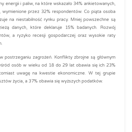
eny energii i paliw, na które wskazało 34% ankietowanych,
wia, wymienione przez 32% respondentów. Co piąta osoba
je na niestabilność rynku pracy. Mniej powszechne są
ieżą danych, które deklaruje 15% badanych. Rozwój
entów, a ryzyko recesji gospodarczej oraz wysokie raty
h.
 w postrzeganiu zagrożeń. Konflikty zbrojne są głównym
śród osób w wieku od 18 do 29 lat obawia się ich 23%
atomiast uwagę na kwestie ekonomiczne. W tej grupie
ztów życia, a 37% obawia się wyższych podatków.