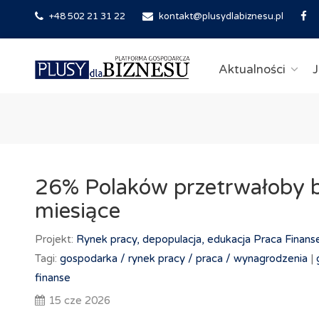
+48 502 21 31 22
kontakt@plusydlabiznesu.pl
Aktualności
J
26% Polaków przetrwałoby b
miesiące
Projekt:
Rynek pracy, depopulacja, edukacja
Praca
Finans
Tagi:
gospodarka /
rynek pracy /
praca /
wynagrodzenia
|
finanse
15 cze 2026