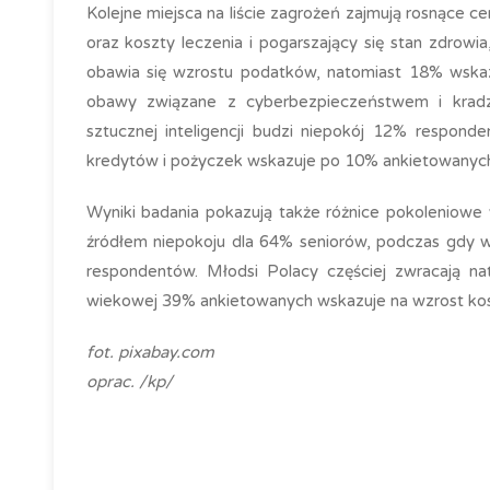
Kolejne miejsca na liście zagrożeń zajmują rosnące c
oraz koszty leczenia i pogarszający się stan zdro
obawia się wzrostu podatków, natomiast 18% wskazu
obawy związane z cyberbezpieczeństwem i kradz
sztucznej inteligencji budzi niepokój 12% respond
kredytów i pożyczek wskazuje po 10% ankietowanyc
Wyniki badania pokazują także różnice pokoleniowe
źródłem niepokoju dla 64% seniorów, podczas gdy w
respondentów. Młodsi Polacy częściej zwracają n
wiekowej 39% ankietowanych wskazuje na wzrost kos
fot. pixabay.com
oprac. /kp/