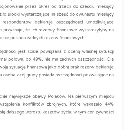
cjonowanie przez okres od trzech do sześciu miesięcy
iło środki wystarczające na sześć do dwunastu miesięcy
respondentów deklaruje oszczędności umożliwiające
h przyznaje, że ich rezerwy finansowe wystarczyłyby na
że nie posiada żadnych rezerw finansowych.
ędności jest ściśle powiązana z oceną własnej sytuacji
niemal połowa, bo 49%, nie ma żadnych oszczędności. Dla
oją sytuację finansową jako dobrą brak rezerw deklaruje
a osoba z tej grupy posiada oszczędności pozwalające na
ecnie największe obawy Polaków. Na pierwszym miejscu
wystąpienia konfliktów zbrojnych, które wskazało 44%
się dalszego wzrostu kosztów życia, w tym cen żywności