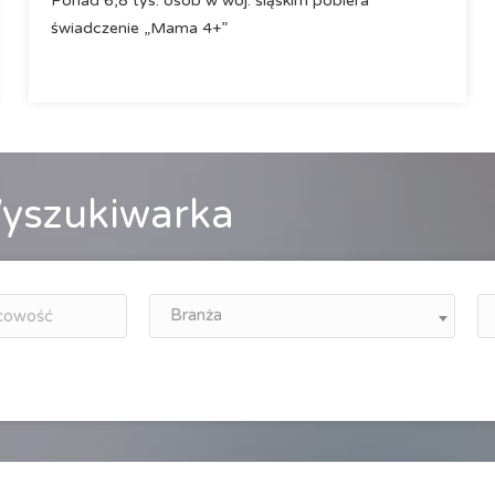
Ponad 6,8 tys. osób w woj. śląskim pobiera
świadczenie „Mama 4+”
yszukiwarka
Branża