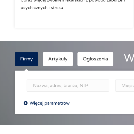
Coraz więcej zwolnień lekarskich z powodu zaburzeń
psychicznych i stresu
W
Firmy
Artykuły
Ogłoszenia