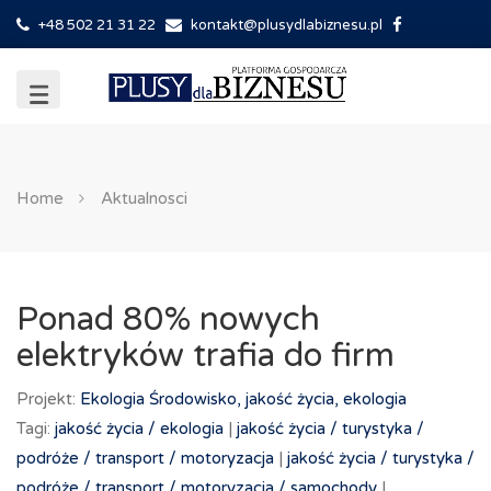
+48 502 21 31 22
kontakt@plusydlabiznesu.pl
Home
Aktualnosci
Ponad 80% nowych
elektryków trafia do firm
Projekt:
Ekologia
Środowisko, jakość życia, ekologia
Tagi:
jakość życia /
ekologia
|
jakość życia /
turystyka /
podróże /
transport /
motoryzacja
|
jakość życia /
turystyka /
podróże /
transport /
motoryzacja /
samochody
|