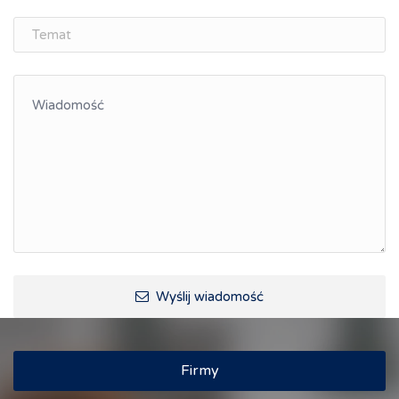
ŚLĄSK.ONLINE
Integracja
Kształcenie kompetencji, ścieżka kariery
Współpraca polsko-czeska
Raciborskie Rozmowy o Rozwoju
Kraina Górnej Odry
Turystyka i rekreacja
Wypoczynek, rozrywka
Ścieżki rowerowe i trasy turystyczne
Wyślij wiadomość
Firmy