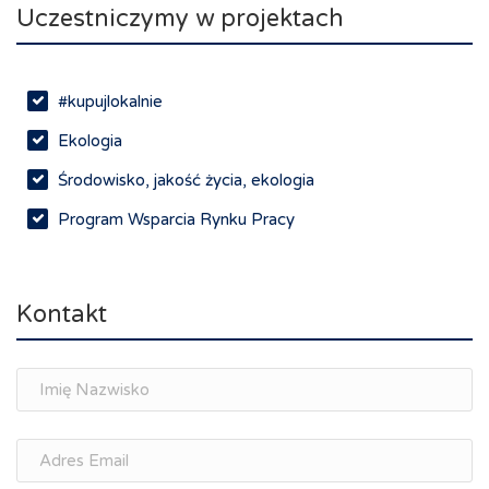
Uczestniczymy w projektach
#kupujlokalnie
Ekologia
Środowisko, jakość życia, ekologia
Program Wsparcia Rynku Pracy
Rynek pracy, depopulacja, edukacja
Networking
Kontakt
Spotkania branżowe
Doradztwo zawodowe i personalne, rozwój
osobisty
Memorandum Gospodarcze PL-CZ
Śląskie Porozumienie Gospodarcze