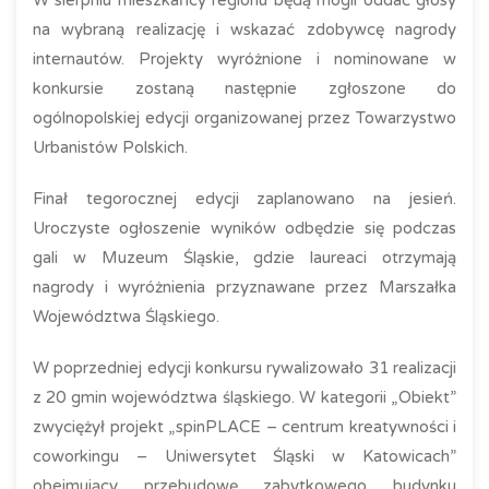
W sierpniu mieszkańcy regionu będą mogli oddać głosy
na wybraną realizację i wskazać zdobywcę nagrody
internautów. Projekty wyróżnione i nominowane w
konkursie zostaną następnie zgłoszone do
ogólnopolskiej edycji organizowanej przez Towarzystwo
Urbanistów Polskich.
Finał tegorocznej edycji zaplanowano na jesień.
Uroczyste ogłoszenie wyników odbędzie się podczas
gali w Muzeum Śląskie, gdzie laureaci otrzymają
nagrody i wyróżnienia przyznawane przez Marszałka
Województwa Śląskiego.
W poprzedniej edycji konkursu rywalizowało 31 realizacji
z 20 gmin województwa śląskiego. W kategorii „Obiekt”
zwyciężył projekt „spinPLACE – centrum kreatywności i
coworkingu – Uniwersytet Śląski w Katowicach”
obejmujący przebudowę zabytkowego budynku