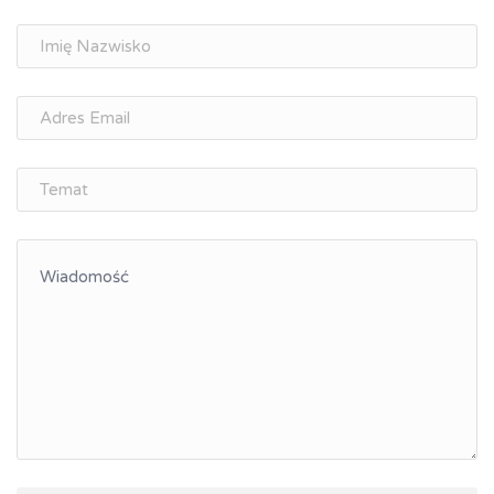
Doradztwo zawodowe i personalne, rozwój
osobisty
Memorandum Gospodarcze PL-CZ
Śląskie Porozumienie Gospodarcze
ŚLĄSK.ONLINE
Integracja
Kształcenie kompetencji, ścieżka kariery
Współpraca polsko-czeska
Raciborskie Rozmowy o Rozwoju
Kraina Górnej Odry
Turystyka i rekreacja
Wypoczynek, rozrywka
Ścieżki rowerowe i trasy turystyczne