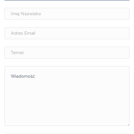
Doradztwo zawodowe i personalne, rozwój
osobisty
Memorandum Gospodarcze PL-CZ
Śląskie Porozumienie Gospodarcze
ŚLĄSK.ONLINE
Integracja
Kształcenie kompetencji, ścieżka kariery
Współpraca polsko-czeska
Raciborskie Rozmowy o Rozwoju
Kraina Górnej Odry
Turystyka i rekreacja
Wypoczynek, rozrywka