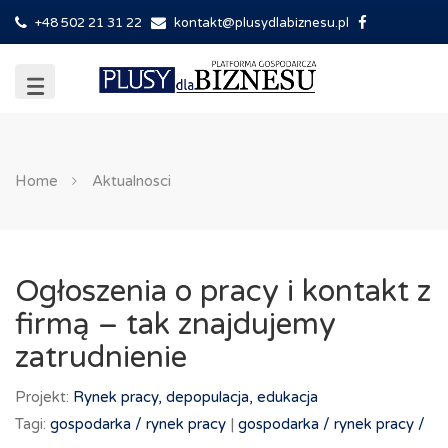
+48 502 21 31 22
kontakt@plusydlabiznesu.pl
Home
Aktualnosci
Ogłoszenia o pracy i kontakt z
firmą – tak znajdujemy
zatrudnienie
Projekt:
Rynek pracy, depopulacja, edukacja
Tagi:
gospodarka /
rynek pracy
|
gospodarka /
rynek pracy /