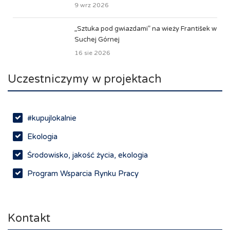
9 wrz 2026
„Sztuka pod gwiazdami” na wieży František w
Suchej Górnej
16 sie 2026
Uczestniczymy w projektach
#kupujlokalnie
Ekologia
Środowisko, jakość życia, ekologia
Program Wsparcia Rynku Pracy
Rynek pracy, depopulacja, edukacja
Networking
Kontakt
Spotkania branżowe