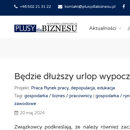
+48 502 21 31 22
kontakt@plusydlabiznesu.pl
Aktualności
J
Będzie dłuższy urlop wypoc
Projekt:
Praca
Rynek pracy, depopulacja, edukacja
Tagi:
gospodarka /
biznes /
pracownicy
|
gospodarka /
ryn
zawodowe
20 maj 2024
Związkowcy podkreślają, że należy również z