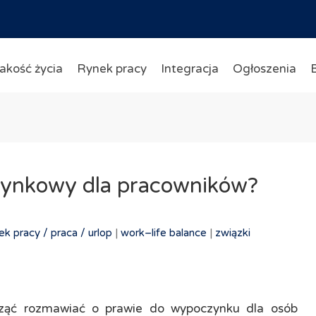
akość życia
Rynek pracy
Integracja
Ogłoszenia
zynkowy dla pracowników?
ek pracy /
praca /
urlop
|
work–​life balance
|
związki
acząć rozmawiać o prawie do wypoczynku dla osób