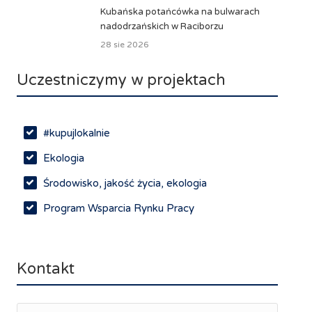
Kubańska potańcówka na bulwarach
nadodrzańskich w Raciborzu
28 sie 2026
Uczestniczymy w projektach
#kupujlokalnie
Ekologia
Środowisko, jakość życia, ekologia
Program Wsparcia Rynku Pracy
Rynek pracy, depopulacja, edukacja
Networking
Kontakt
Spotkania branżowe
Doradztwo zawodowe i personalne, rozwój