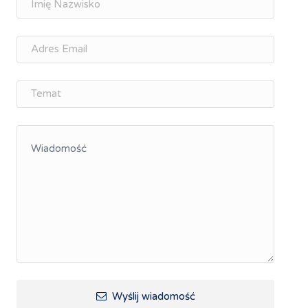
osobisty
Memorandum Gospodarcze PL-CZ
Śląskie Porozumienie Gospodarcze
ŚLĄSK.ONLINE
Integracja
Kształcenie kompetencji, ścieżka kariery
Współpraca polsko-czeska
Raciborskie Rozmowy o Rozwoju
Kraina Górnej Odry
Turystyka i rekreacja
Wypoczynek, rozrywka
Ścieżki rowerowe i trasy turystyczne
Wyślij wiadomość