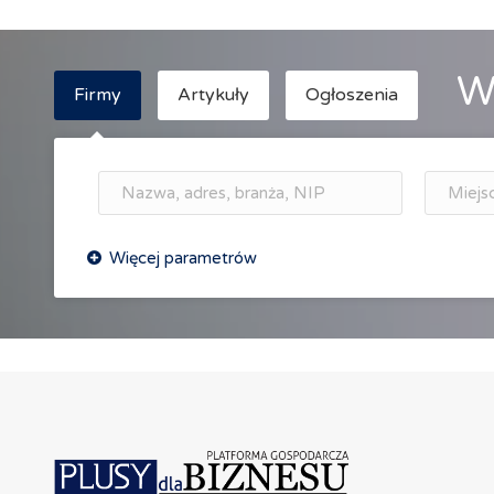
W
Firmy
Artykuły
Ogłoszenia