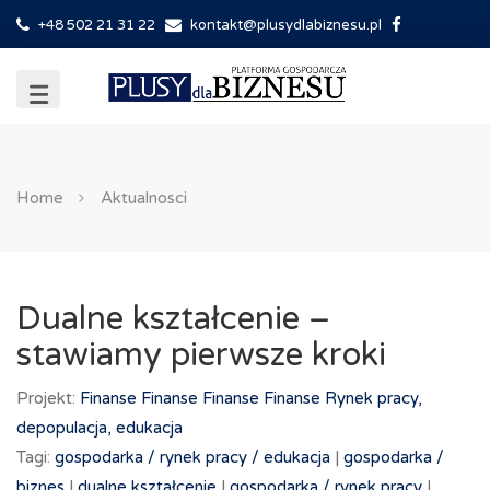
+48 502 21 31 22
kontakt@plusydlabiznesu.pl
Home
Aktualnosci
Dualne kształcenie –
stawiamy pierwsze kroki
Projekt:
Finanse
Finanse
Finanse
Finanse
Rynek pracy,
depopulacja, edukacja
Tagi:
gospodarka /
rynek pracy /
edukacja
|
gospodarka /
biznes
|
dualne kształcenie
|
gospodarka /
rynek pracy
|