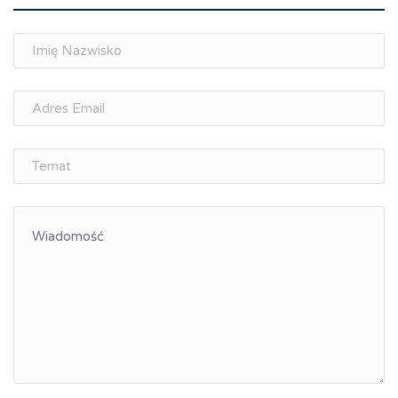
Spotkania branżowe
Doradztwo zawodowe i personalne, rozwój
osobisty
Memorandum Gospodarcze PL-CZ
Śląskie Porozumienie Gospodarcze
ŚLĄSK.ONLINE
Integracja
Kształcenie kompetencji, ścieżka kariery
Współpraca polsko-czeska
Raciborskie Rozmowy o Rozwoju
Kraina Górnej Odry
Turystyka i rekreacja
Wypoczynek, rozrywka