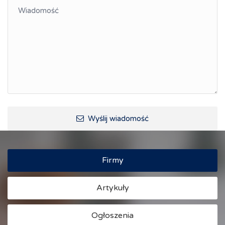
Współpraca polsko-czeska
Raciborskie Rozmowy o Rozwoju
Kraina Górnej Odry
Turystyka i rekreacja
Wypoczynek, rozrywka
Ścieżki rowerowe i trasy turystyczne
Wyślij wiadomość
Firmy
Artykuły
Ogłoszenia