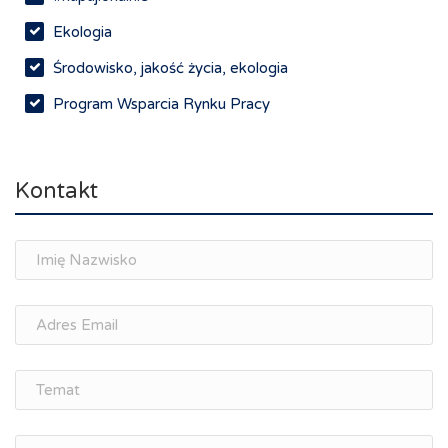
Ekologia
Środowisko, jakość życia, ekologia
Program Wsparcia Rynku Pracy
Rynek pracy, depopulacja, edukacja
Networking
Kontakt
Spotkania branżowe
Doradztwo zawodowe i personalne, rozwój
osobisty
Memorandum Gospodarcze PL-CZ
Śląskie Porozumienie Gospodarcze
ŚLĄSK.ONLINE
Integracja
Kształcenie kompetencji, ścieżka kariery