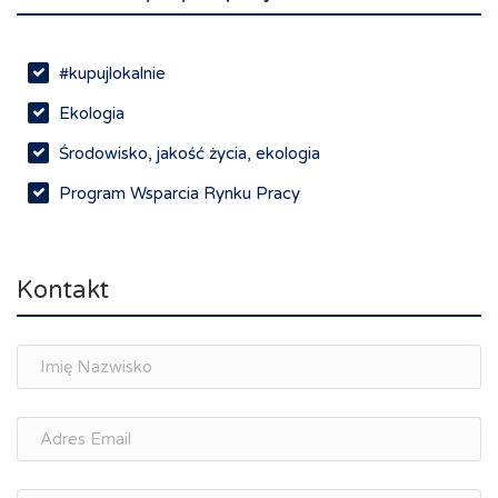
#kupujlokalnie
Ekologia
Środowisko, jakość życia, ekologia
Program Wsparcia Rynku Pracy
Rynek pracy, depopulacja, edukacja
Networking
Kontakt
Spotkania branżowe
Doradztwo zawodowe i personalne, rozwój
osobisty
Memorandum Gospodarcze PL-CZ
Śląskie Porozumienie Gospodarcze
ŚLĄSK.ONLINE