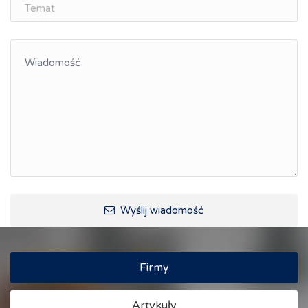
Integracja
Kształcenie kompetencji, ścieżka kariery
Współpraca polsko-czeska
Raciborskie Rozmowy o Rozwoju
Kraina Górnej Odry
Turystyka i rekreacja
Wypoczynek, rozrywka
Ścieżki rowerowe i trasy turystyczne
Wyślij wiadomość
Firmy
Artykuły