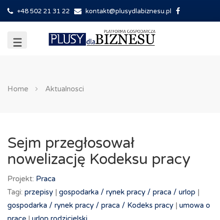
+48 502 21 31 22
kontakt@plusydlabiznesu.pl
Home
Aktualnosci
Sejm przegłosował
nowelizację Kodeksu pracy
Projekt:
Praca
Tagi:
przepisy
|
gospodarka /
rynek pracy /
praca /
urlop
|
gospodarka /
rynek pracy /
praca /
Kodeks pracy
|
umowa o
pracę
|
urlop rodzicielski