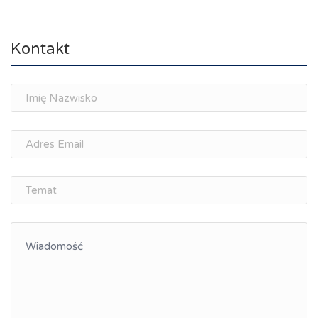
Rynek pracy, depopulacja, edukacja
Networking
Kontakt
Spotkania branżowe
Doradztwo zawodowe i personalne, rozwój
osobisty
Memorandum Gospodarcze PL-CZ
Śląskie Porozumienie Gospodarcze
ŚLĄSK.ONLINE
Integracja
Kształcenie kompetencji, ścieżka kariery
Współpraca polsko-czeska
Raciborskie Rozmowy o Rozwoju
Kraina Górnej Odry