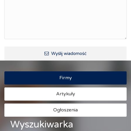
Raciborskie Rozmowy o Rozwoju
Kraina Górnej Odry
Turystyka i rekreacja
Wypoczynek, rozrywka
Ścieżki rowerowe i trasy turystyczne
Wyślij wiadomość
Firmy
Artykuły
Ogłoszenia
Wyszukiwarka