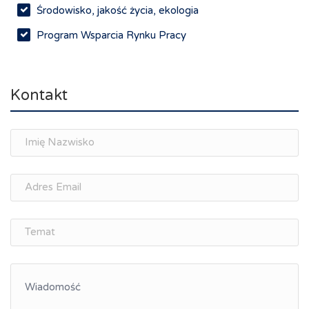
Środowisko, jakość życia, ekologia
Program Wsparcia Rynku Pracy
Rynek pracy, depopulacja, edukacja
Networking
Kontakt
Spotkania branżowe
Doradztwo zawodowe i personalne, rozwój
osobisty
Memorandum Gospodarcze PL-CZ
Śląskie Porozumienie Gospodarcze
ŚLĄSK.ONLINE
Integracja
Kształcenie kompetencji, ścieżka kariery
Współpraca polsko-czeska