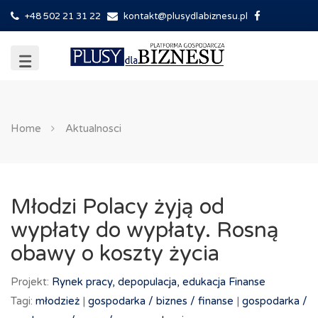
+48 502 21 31 22
kontakt@plusydlabiznesu.pl
Home
Aktualnosci
Młodzi Polacy żyją od
wypłaty do wypłaty. Rosną
obawy o koszty życia
Projekt:
Rynek pracy, depopulacja, edukacja
Finanse
Tagi:
młodzież
|
gospodarka /
biznes /
finanse
|
gospodarka /