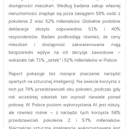
dostępności mieszkań. Według badania zakup własnej
nieruchomości znajduje się poza zasięgiem 59% osób z
pokolenia Z oraz 52% millenialsów. Globalnie podobne
deklaracje złożyło odpowiednio 51% i 40%
respondentów. Badani podkreślają również, że ceny
mieszkań i dostępność zakwaterowania mają
bezpośredni wpływ na ich decyzje zawodowe –
wskazało tak 71% „zetek” i 52% millenialsów w Polsce.
Raport pokazuje też rosnące znaczenie narzędzi
opartych na sztucznej inteligencji. Na świecie korzysta z
nich już 74% przedstawicieli obu pokoleń, podczas gdy
rok wcześniej odsetek ten wynosił niewiele ponad
połowę. W Polsce poziom wykorzystania AI jest niższy,
ale również rośnie – z narzędzi tych korzysta 58%
przedstawicieli pokolenia Z i 57% millenialsów.
Najczęściej sztuczna inteligencja wykorzystywana jest