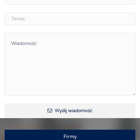
Śląskie Porozumienie Gospodarcze
ŚLĄSK.ONLINE
Integracja
Kształcenie kompetencji, ścieżka kariery
Współpraca polsko-czeska
Raciborskie Rozmowy o Rozwoju
Kraina Górnej Odry
Turystyka i rekreacja
Wypoczynek, rozrywka
Ścieżki rowerowe i trasy turystyczne
Wyślij wiadomość
Firmy