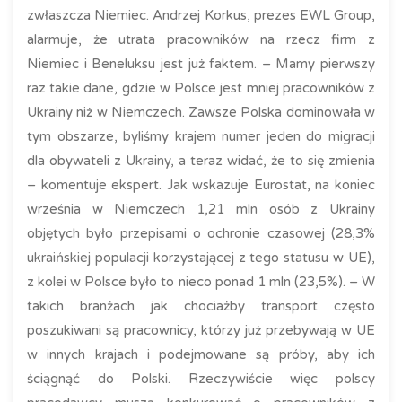
zwłaszcza Niemiec. Andrzej Korkus, prezes EWL Group,
alarmuje, że utrata pracowników na rzecz firm z
Niemiec i Beneluksu jest już faktem. – Mamy pierwszy
raz takie dane, gdzie w Polsce jest mniej pracowników z
Ukrainy niż w Niemczech. Zawsze Polska dominowała w
tym obszarze, byliśmy krajem numer jeden do migracji
dla obywateli z Ukrainy, a teraz widać, że to się zmienia
– komentuje ekspert. Jak wskazuje Eurostat, na koniec
września w Niemczech 1,21 mln osób z Ukrainy
objętych było przepisami o ochronie czasowej (28,3%
ukraińskiej populacji korzystającej z tego statusu w UE),
z kolei w Polsce było to nieco ponad 1 mln (23,5%). – W
takich branżach jak chociażby transport często
poszukiwani są pracownicy, którzy już przebywają w UE
w innych krajach i podejmowane są próby, aby ich
ściągnąć do Polski. Rzeczywiście więc polscy