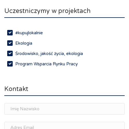
Uczestniczymy w projektach
#kupujlokalnie
Ekologia
Środowisko, jakość życia, ekologia
Program Wsparcia Rynku Pracy
Rynek pracy, depopulacja, edukacja
Networking
Kontakt
Spotkania branżowe
Doradztwo zawodowe i personalne, rozwój
osobisty
Memorandum Gospodarcze PL-CZ