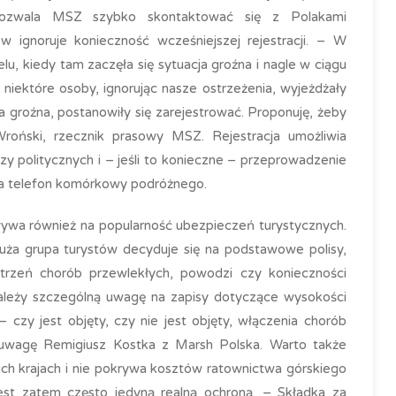
pozwala MSZ szybko skontaktować się z Polakami
ów ignoruje konieczność wcześniejszej rejestracji. – W
u, kiedy tam zaczęła się sytuacja groźna i nagle w ciągu
i niektóre osoby, ignorując nasze ostrzeżenia, wyjeżdżały
ła groźna, postanowiły się zarejestrować. Proponuję, żeby
roński, rzecznik prasowy MSZ. Rejestracja umożliwia
y politycznych i – jeśli to konieczne – przeprowadzenie
na telefon komórkowy podróżnego.
ływa również na popularność ubezpieczeń turystycznych.
duża grupa turystów decyduje się na podstawowe polisy,
strzeń chorób przewlekłych, powodzi czy konieczności
ależy szczególną uwagę na zapisy dotyczące wysokości
 czy jest objęty, czy nie jest objęty, włączenia chorób
 uwagę Remigiusz Kostka z Marsh Polska. Warto także
ch krajach i nie pokrywa kosztów ratownictwa górskiego
est zatem często jedyną realną ochroną. – Składka za