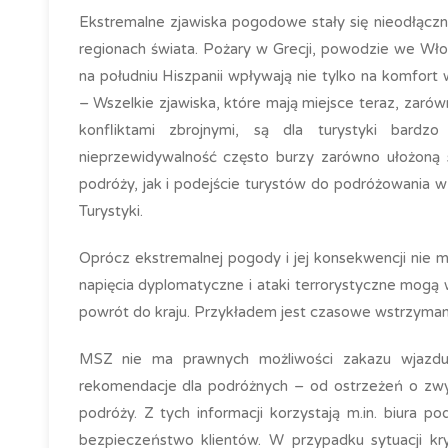
Ekstremalne zjawiska pogodowe stały się nieodłączn
regionach świata. Pożary w Grecji, powodzie we Wło
na południu Hiszpanii wpływają nie tylko na komfor
– Wszelkie zjawiska, które mają miejsce teraz, zarów
konfliktami zbrojnymi, są dla turystyki bardz
nieprzewidywalność często burzy zarówno ułożoną s
podróży, jak i podejście turystów do podróżowania w
Turystyki.
Oprócz ekstremalnej pogody i jej konsekwencji nie mo
napięcia dyplomatyczne i ataki terrorystyczne mogą 
powrót do kraju. Przykładem jest czasowe wstrzyman
MSZ nie ma prawnych możliwości zakazu wjazdu d
rekomendacje dla podróżnych – od ostrzeżeń o zwy
podróży. Z tych informacji korzystają m.in. biura 
bezpieczeństwo klientów. W przypadku sytuacji kry