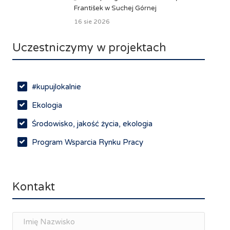
František w Suchej Górnej
16 sie 2026
Uczestniczymy w projektach
#kupujlokalnie
Ekologia
Środowisko, jakość życia, ekologia
Program Wsparcia Rynku Pracy
Rynek pracy, depopulacja, edukacja
Networking
Kontakt
Spotkania branżowe
Doradztwo zawodowe i personalne, rozwój
osobisty