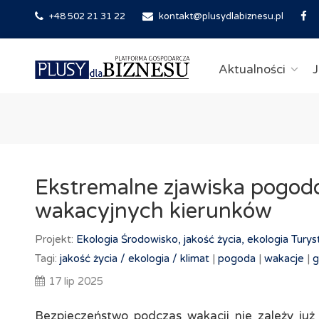
+48 502 21 31 22
kontakt@plusydlabiznesu.pl
Aktualności
J
Ekstremalne zjawiska pogod
wakacyjnych kierunków
Projekt:
Ekologia
Środowisko, jakość życia, ekologia
Turys
Tagi:
jakość życia /
ekologia /
klimat
|
pogoda
|
wakacje
|
g
17 lip 2025
Bezpieczeństwo podczas wakacji nie zależy już 