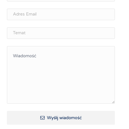
Memorandum Gospodarcze PL-CZ
Śląskie Porozumienie Gospodarcze
ŚLĄSK.ONLINE
Integracja
Kształcenie kompetencji, ścieżka kariery
Współpraca polsko-czeska
Raciborskie Rozmowy o Rozwoju
Kraina Górnej Odry
Turystyka i rekreacja
Wypoczynek, rozrywka
Ścieżki rowerowe i trasy turystyczne
Wyślij wiadomość