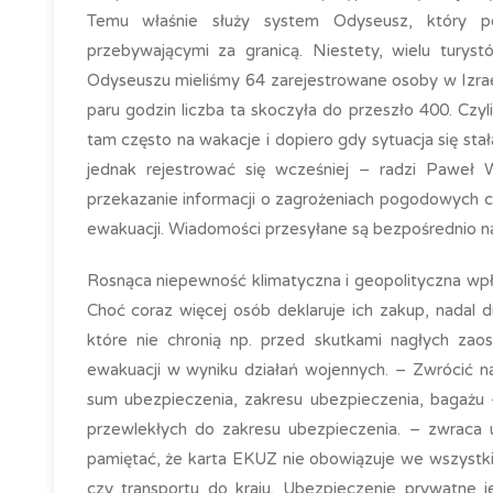
Temu właśnie służy system Odyseusz, który 
przebywającymi za granicą. Niestety, wielu turyst
Odyseuszu mieliśmy 64 zarejestrowane osoby w Izrael
paru godzin liczba ta skoczyła do przeszło 400. Czyl
tam często na wakacje i dopiero gdy sytuacja się sta
jednak rejestrować się wcześniej – radzi Paweł W
przekazanie informacji o zagrożeniach pogodowych cz
ewakuacji. Wiadomości przesyłane są bezpośrednio 
Rosnąca niepewność klimatyczna i geopolityczna wp
Choć coraz więcej osób deklaruje ich zakup, nadal 
które nie chronią np. przed skutkami nagłych zao
ewakuacji w wyniku działań wojennych. – Zwrócić n
sum ubezpieczenia, zakresu ubezpieczenia, bagażu –
przewlekłych do zakresu ubezpieczenia. – zwraca
pamiętać, że karta EKUZ nie obowiązuje we wszystki
czy transportu do kraju. Ubezpieczenie prywatne j