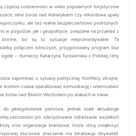
ą częścią codzienności w wielu popularnych turystycznie
szech, silne burze nad Adriatykiem czy rekordowe upały
t wypoczynku, ale też realne bezpieczeństwo podróżnych.
no w pogodzie, jak i geopolityce, związane na przykład z
o istotne, bo są to sytuacje nieprzewidywalne. Ta
iatkę połączeń lotniczych, przygotowany program biur
 ogóle – tłumaczy Katarzyna Turosieńska z Polskiej Izby
żna zapominać o sytuacji politycznej. Konflikty zbrojne,
w krótkim czasie sparaliżować komunikację i uniemożliwić
ie lotów nad Bliskim Wschodem po atakach w Iranie.
o jakiegokolwiek państwa, jednak stale aktualizuje
kłej ostrożności po zdecydowane odradzanie wszelkich
podróży oraz organizacje branżowe, które chcą zwiększyć
zysowej kluczowe znaczenie ma lokalizacja obywateli.