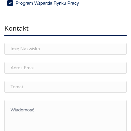
Program Wsparcia Rynku Pracy
Rynek pracy, depopulacja, edukacja
Networking
Kontakt
Spotkania branżowe
Doradztwo zawodowe i personalne, rozwój
osobisty
Memorandum Gospodarcze PL-CZ
Śląskie Porozumienie Gospodarcze
ŚLĄSK.ONLINE
Integracja
Kształcenie kompetencji, ścieżka kariery
Współpraca polsko-czeska
Raciborskie Rozmowy o Rozwoju