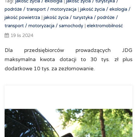
Tagi:
jakość życia /
ekologia
|
jakość życia /
turystyka /
podróże /
transport /
motoryzacja
|
jakość życia /
ekologia /
jakość powietrza
|
jakość życia /
turystyka /
podróże /
transport /
motoryzacja /
samochody
|
elektromobilność
19 lis 2024
Dla przedsiębiorców prowadzących JDG
maksymalna kwota dotacji to 30 tys. zł plus
dodatkowe 10 tys. za zezłomowanie.