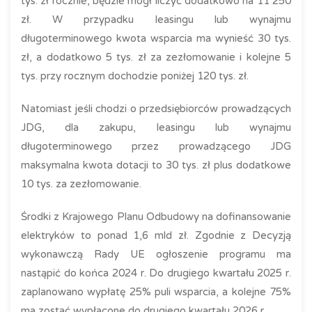
tys. zł rocznie, będzie mógł liczyć dodatkowo na 11 250
zł. W przypadku leasingu lub wynajmu
długoterminowego kwota wsparcia ma wynieść 30 tys.
zł, a dodatkowo 5 tys. zł za zezłomowanie i kolejne 5
tys. przy rocznym dochodzie poniżej 120 tys. zł.
Natomiast jeśli chodzi o przedsiębiorców prowadzących
JDG, dla zakupu, leasingu lub wynajmu
długoterminowego przez prowadzącego JDG
maksymalna kwota dotacji to 30 tys. zł plus dodatkowe
10 tys. za zezłomowanie.
Środki z Krajowego Planu Odbudowy na dofinansowanie
elektryków to ponad 1,6 mld zł. Zgodnie z Decyzją
wykonawczą Rady UE ogłoszenie programu ma
nastąpić do końca 2024 r. Do drugiego kwartału 2025 r.
zaplanowano wypłatę 25% puli wsparcia, a kolejne 75%
ma zostać wypłacone do drugiego kwartału 2026 r.