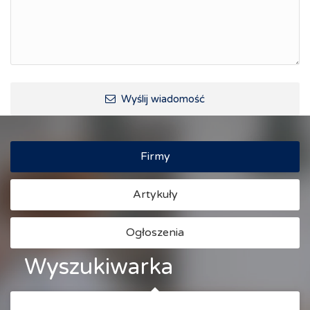
Kraina Górnej Odry
Turystyka i rekreacja
Wypoczynek, rozrywka
Ścieżki rowerowe i trasy turystyczne
Wyślij wiadomość
Firmy
Artykuły
Ogłoszenia
Wyszukiwarka