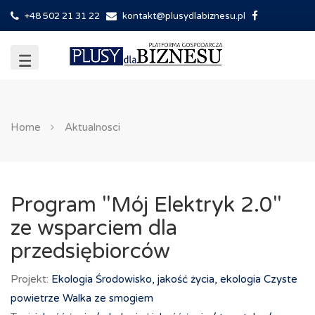
+48 502 21 31 22
kontakt@plusydlabiznesu.pl
Home
Aktualnosci
Program "Mój Elektryk 2.0"
ze wsparciem dla
przedsiębiorców
Projekt:
Ekologia
Środowisko, jakość życia, ekologia
Czyste
powietrze
Walka ze smogiem