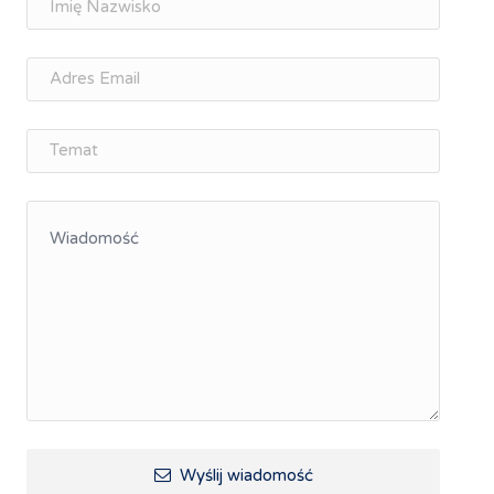
osobisty
Memorandum Gospodarcze PL-CZ
Śląskie Porozumienie Gospodarcze
ŚLĄSK.ONLINE
Integracja
Kształcenie kompetencji, ścieżka kariery
Współpraca polsko-czeska
Raciborskie Rozmowy o Rozwoju
Kraina Górnej Odry
Turystyka i rekreacja
Wypoczynek, rozrywka
Ścieżki rowerowe i trasy turystyczne
Wyślij wiadomość