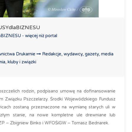
LUSYdlaBIZNESU
IZNESU - więcej niż portal
nictwa Drukarnie
Redakcje, wydawcy, gazety, media
a, kluby i związki
szczelich rodzin, podpisano umowę na dofinansowanie
kim Związku Pszczelarzy. Środki Wojewódzkiego Fundusz
cach zostaną przeznaczone na wymianę starych uli w
 złym stanie, na nowe kompletne ule drewniane lub
 ŚZP – Zbigniew Binko i WFOŚiGW – Tomasz Bednarek.