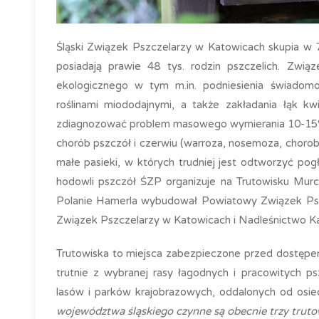
Śląski Związek Pszczelarzy w Katowicach skupia w 7
posiadają prawie 48 tys. rodzin pszczelich. Zwią
ekologicznego w tym m.in. podniesienia świadomo
roślinami miododajnymi, a także zakładania łąk kw
zdiagnozować problem masowego wymierania 10-15% 
chorób pszczół i czerwiu (warroza, nosemoza, chorob
małe pasieki, w których trudniej jest odtworzyć pog
hodowli pszczół ŚZP organizuje na Trutowisku Murc
Polanie Hamerla wybudował Powiatowy Związek Pszc
Związek Pszczelarzy w Katowicach i Nadleśnictwo K
Trutowiska to miejsca zabezpieczone przed dostępe
trutnie z wybranej rasy łagodnych i pracowitych ps
lasów i parków krajobrazowych, oddalonych od osiedl
województwa śląskiego czynne są obecnie trzy truto