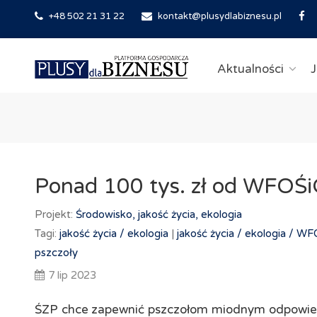
+48 502 21 31 22
kontakt@plusydlabiznesu.pl
Aktualności
J
Ponad 100 tys. zł od WFOŚi
Projekt:
Środowisko, jakość życia, ekologia
Tagi:
jakość życia /
ekologia
|
jakość życia /
ekologia /
WF
pszczoły
7 lip 2023
ŚZP chce zapewnić pszczołom miodnym odpowiedni