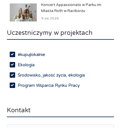
Koncert Appassionato w Parku im.
Miasta Roth w Raciborzu
9 sie 2026
Uczestniczymy w projektach
#kupujlokalnie
Ekologia
Środowisko, jakość życia, ekologia
Program Wsparcia Rynku Pracy
Rynek pracy, depopulacja, edukacja
Networking
Kontakt
Spotkania branżowe
Doradztwo zawodowe i personalne, rozwój