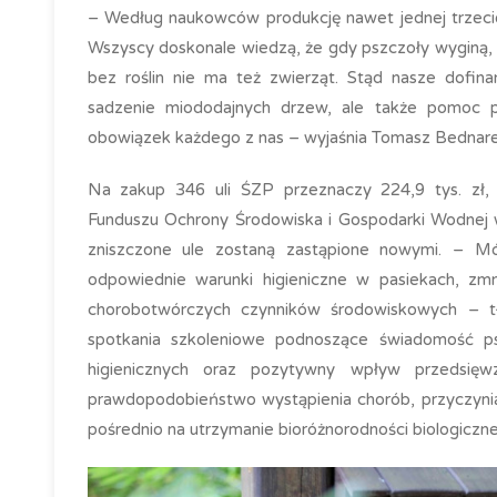
– Według naukowców produkcję nawet jednej trzeci
Wszyscy doskonale wiedzą, że gdy pszczoły wyginą, wy
bez roślin nie ma też zwierząt. Stąd nasze dofin
sadzenie miododajnych drzew, ale także pomoc p
obowiązek każdego z nas – wyjaśnia Tomasz Bednare
Na zakup 346 uli ŚZP przeznaczy 224,9 tys. zł
Funduszu Ochrony Środowiska i Gospodarki Wodnej w
zniszczone ule zostaną zastąpione nowymi. – 
odpowiednie warunki higieniczne w pasiekach, zmni
chorobotwórczych czynników środowiskowych – t
spotkania szkoleniowe podnoszące świadomość ps
higienicznych oraz pozytywny wpływ przedsięwz
prawdopodobieństwo wystąpienia chorób, przyczyniają
pośrednio na utrzymanie bioróżnorodności biologiczne