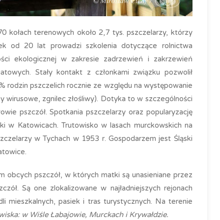
0 kołach terenowych około 2,7 tys. pszczelarzy, którzy
zek od 20 lat prowadzi szkolenia dotyczące rolnictwa
ści ekologicznej w zakresie zadrzewień i zakrzewień
iatowych. Stały kontakt z członkami związku pozwolił
rodzin pszczelich rocznie ze względu na występowanie
y wirusowe, zgnilec złośliwy). Dotyka to w szczególności
łowie pszczół. Spotkania pszczelarzy oraz popularyzację
ki w Katowicach. Trutowisko w lasach murckowskich na
zelarzy w Tychach w 1953 r. Gospodarzem jest Śląski
atowice.
m obcych pszczół, w których matki są unasieniane przez
zczół. Są one zlokalizowane w najładniejszych rejonach
i mieszkalnych, pasiek i tras turystycznych. Na terenie
wiska: w Wiśle Łabajowie, Murckach i Krywałdzie.