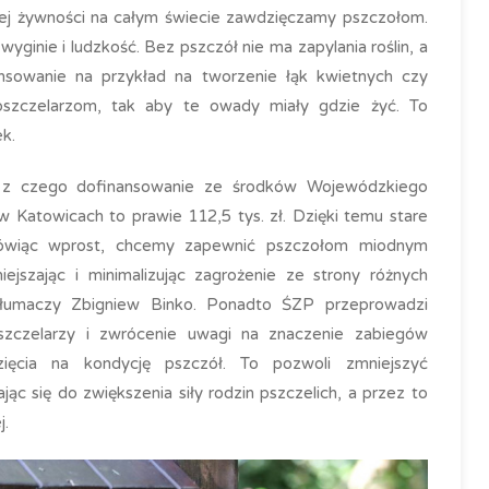
ej żywności na całym świecie zawdzięczamy pszczołom.
ginie i ludzkość. Bez pszczół nie ma zapylania roślin, a
ansowanie na przykład na tworzenie łąk kwietnych czy
szczelarzom, tak aby te owady miały gdzie żyć. To
k.
, z czego dofinansowanie ze środków Wojewódzkiego
 Katowicach to prawie 112,5 tys. zł. Dzięki temu stare
Mówiąc wprost, chcemy zapewnić pszczołom miodnym
ejszając i minimalizując zagrożenie ze strony różnych
łumaczy Zbigniew Binko. Ponadto ŚZP przeprowadzi
zczelarzy i zwrócenie uwagi na znaczenie zabiegów
ięcia na kondycję pszczół. To pozwoli zmniejszyć
c się do zwiększenia siły rodzin pszczelich, a przez to
j.