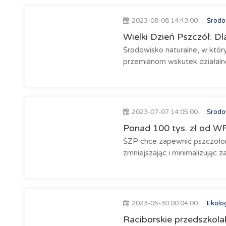
2023-08-08 14:43:00
Środow
Wielki Dzień Pszczół. D
Środowisko naturalne, w któr
przemianom wskutek działalno
2023-07-07 14:05:00
Środow
Ponad 100 tys. zł od W
ŚZP chce zapewnić pszczołom
zmniejszając i minimalizując z
2023-05-30 00:04:00
Ekolo
Raciborskie przedszkola