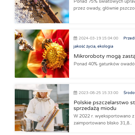
Ponad 75% światowych upraw r
przez owady, głównie pszczoł
2024-03-19 15:04:00
Przeds
jakość życia, ekologia
Mikroroboty mogą zastą
Ponad 40% gatunków owadów, 
2023-08-25 15:33:00
Środow
Polskie pszczelarstwo s
sprzedażą miodu
W 2022 r. wyeksportowano z P
zaimportowano blisko 31,8...