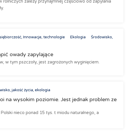
olniczych zależy przynajmniej częściowo od zapylania
y.
iębiorczość, Innowacje, technologie
Ekologia
Środowisko,
pić owady zapylające
w tym pszczoły, jest zagrożonych wyginięciem.
isko, jakość życia, ekologia
toi na wysokim poziomie. Jest jednak problem ze
olski nieco ponad 15 tys. t miodu naturalnego, a