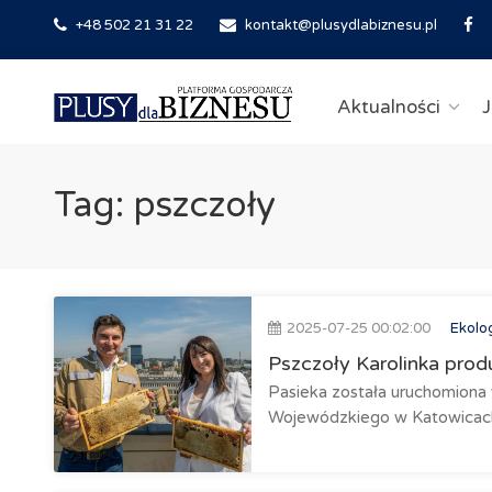
+48 502 21 31 22
kontakt@plusydlabiznesu.pl
Aktualności
J
Tag: pszczoły
2025-07-25 00:02:00
Ekolo
Pszczoły Karolinka prod
Pasieka została uruchomiona 
Wojewódzkiego w Katowicac