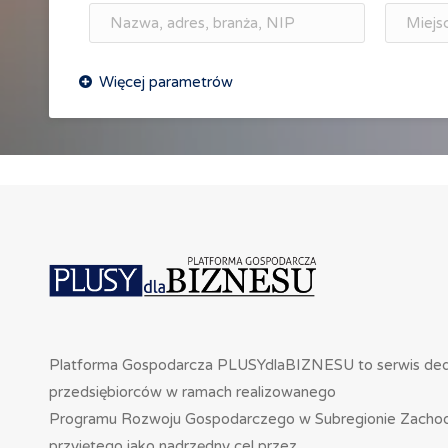
Platforma Gospodarcza PLUSYdlaBIZNESU to serwis de
przedsiębiorców w ramach realizowanego
Programu Rozwoju Gospodarczego w Subregionie Zacho
przyjętego jako nadrzędny cel przez