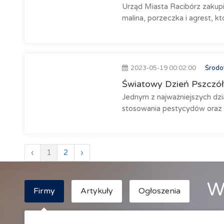
Urząd Miasta Racibórz zakup
malina, porzeczka i agrest, któ
2023-05-19 00:02:00
Środow
Światowy Dzień Pszczół.
Jednym z najważniejszych dzi
stosowania pestycydów oraz n
‹
1
2
›
W
Firmy
Artykuły
Ogłoszenia