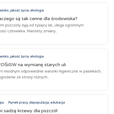
isko, jakość życia, ekologia
laczego są tak cenne dla środowiska?
ym pszczoły żyją od tysięcy lat, ulega ogromnym
ści człowieka. Niestety zmiany...
isko, jakość życia, ekologia
FOŚiGW na wymianę starych uli
 miodnym odpowiednie warunki higieniczne w pasiekach,
agrożenie ze strony różnych...
gia
Rynek pracy, depopulacja, edukacja
ki sadzą krzewy dla pszczół