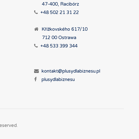
47-400, Racibórz
+48 502 21 31 22
Křížkovského 617/10
712 00 Ostrawa
+48 533 399 344
kontakt@plusydlabiznesu.pl
plusydlabiznesu
eserved.