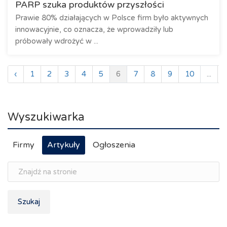
PARP szuka produktów przyszłości
Prawie 80% działających w Polsce firm było aktywnych
innowacyjnie, co oznacza, że wprowadziły lub
próbowały wdrożyć w ...
‹
1
2
3
4
5
6
7
8
9
10
...
Wyszukiwarka
Firmy
Artykuły
Ogłoszenia
Szukaj