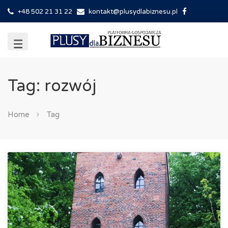
+48 502 21 31 22
kontakt@plusydlabiznesu.pl
Tag: rozwój
Home
Tag